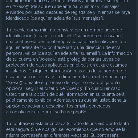
anónimo (de aquí en adelante “envíos anónimos”), su registro
en “Axeso5” (de aquí en adelante “su cuenta”) y mensajes
enviados por usted después de registrarse y mientras se haya
identificado (de aquí en adelante “sus mensajes”).
Tu cuenta como mínimo constará de un nombre único de
identificación (de aquí en adelante “su nombre de usuario”),
una contraseña personal empleada para la identificación (de
aquí en adelante “su contraseña”) y una dirección de email
personal válida (de aquí en adelante “su email”). La información
de su cuenta en “Axeso5” está protegida por las leyes de
protección de datos aplicables en el país en el que estamos
instalados. Cualquier información más allá de su nombre de
usuario, su contraseña y su dirección de e-mail requerida por
“Axeso5” durante el proceso de registro será obligatoria u
opcional, según el criterio de “Axeso5”. En cualquier caso,
usted tiene la opción de qué información en su cuenta será
públicamente exhibida. Además, en su cuenta, usted tiene la
opción de activar o desactivar los emails generados
automáticamente por el software phpBB.
Tu contraseña está encriptada (cifrado de una vía) por lo tanto
está segura. Sin embargo, se recomienda que no emplee la
misma contraseña en diferentes websites. Su contraseña