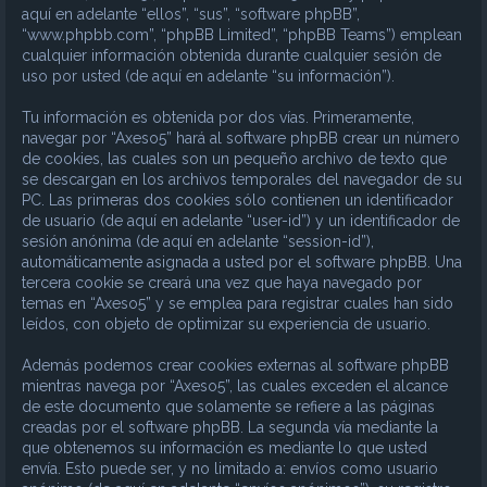
aquí en adelante “ellos”, “sus”, “software phpBB”,
“www.phpbb.com”, “phpBB Limited”, “phpBB Teams”) emplean
cualquier información obtenida durante cualquier sesión de
uso por usted (de aquí en adelante “su información”).
Tu información es obtenida por dos vías. Primeramente,
navegar por “Axeso5” hará al software phpBB crear un número
de cookies, las cuales son un pequeño archivo de texto que
se descargan en los archivos temporales del navegador de su
PC. Las primeras dos cookies sólo contienen un identificador
de usuario (de aquí en adelante “user-id”) y un identificador de
sesión anónima (de aquí en adelante “session-id”),
automáticamente asignada a usted por el software phpBB. Una
tercera cookie se creará una vez que haya navegado por
temas en “Axeso5” y se emplea para registrar cuales han sido
leídos, con objeto de optimizar su experiencia de usuario.
Además podemos crear cookies externas al software phpBB
mientras navega por “Axeso5”, las cuales exceden el alcance
de este documento que solamente se refiere a las páginas
creadas por el software phpBB. La segunda vía mediante la
que obtenemos su información es mediante lo que usted
envía. Esto puede ser, y no limitado a: envíos como usuario