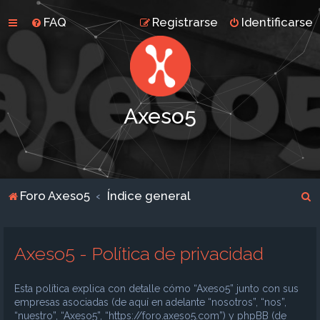
FAQ
Registrarse
Identificarse
Axeso5
B
Foro Axeso5
Índice general
u
s
Axeso5 - Política de privacidad
c
a
Esta política explica con detalle cómo “Axeso5” junto con sus
r
empresas asociadas (de aquí en adelante “nosotros”, “nos”,
“nuestro”, “Axeso5”, “https://foro.axeso5.com”) y phpBB (de