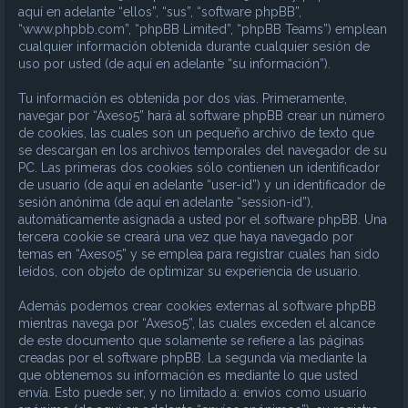
aquí en adelante “ellos”, “sus”, “software phpBB”,
“www.phpbb.com”, “phpBB Limited”, “phpBB Teams”) emplean
cualquier información obtenida durante cualquier sesión de
uso por usted (de aquí en adelante “su información”).
Tu información es obtenida por dos vías. Primeramente,
navegar por “Axeso5” hará al software phpBB crear un número
de cookies, las cuales son un pequeño archivo de texto que
se descargan en los archivos temporales del navegador de su
PC. Las primeras dos cookies sólo contienen un identificador
de usuario (de aquí en adelante “user-id”) y un identificador de
sesión anónima (de aquí en adelante “session-id”),
automáticamente asignada a usted por el software phpBB. Una
tercera cookie se creará una vez que haya navegado por
temas en “Axeso5” y se emplea para registrar cuales han sido
leídos, con objeto de optimizar su experiencia de usuario.
Además podemos crear cookies externas al software phpBB
mientras navega por “Axeso5”, las cuales exceden el alcance
de este documento que solamente se refiere a las páginas
creadas por el software phpBB. La segunda vía mediante la
que obtenemos su información es mediante lo que usted
envía. Esto puede ser, y no limitado a: envíos como usuario