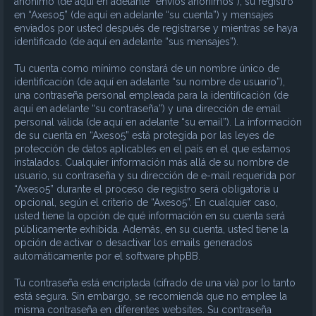
anónimo (de aquí en adelante “envíos anónimos”), su registro
en “Axeso5” (de aquí en adelante “su cuenta”) y mensajes
enviados por usted después de registrarse y mientras se haya
identificado (de aquí en adelante “sus mensajes”).
Tu cuenta como mínimo constará de un nombre único de
identificación (de aquí en adelante “su nombre de usuario”),
una contraseña personal empleada para la identificación (de
aquí en adelante “su contraseña”) y una dirección de email
personal válida (de aquí en adelante “su email”). La información
de su cuenta en “Axeso5” está protegida por las leyes de
protección de datos aplicables en el país en el que estamos
instalados. Cualquier información más allá de su nombre de
usuario, su contraseña y su dirección de e-mail requerida por
“Axeso5” durante el proceso de registro será obligatoria u
opcional, según el criterio de “Axeso5”. En cualquier caso,
usted tiene la opción de qué información en su cuenta será
públicamente exhibida. Además, en su cuenta, usted tiene la
opción de activar o desactivar los emails generados
automáticamente por el software phpBB.
Tu contraseña está encriptada (cifrado de una vía) por lo tanto
está segura. Sin embargo, se recomienda que no emplee la
misma contraseña en diferentes websites. Su contraseña