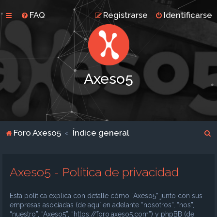
FAQ
Registrarse
Identificarse
Axeso5
B
Foro Axeso5
Índice general
u
s
Axeso5 - Política de privacidad
c
a
Esta política explica con detalle cómo “Axeso5” junto con sus
r
empresas asociadas (de aquí en adelante “nosotros”, “nos”,
“nuestro”, “Axeso5”, “https://foro.axeso5.com”) y phpBB (de