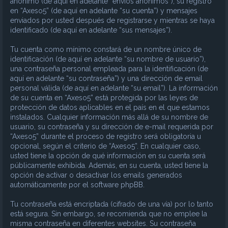
anónimo (de aquí en adelante “envíos anónimos”), su registro
en “Axeso5” (de aquí en adelante “su cuenta”) y mensajes
enviados por usted después de registrarse y mientras se haya
identificado (de aquí en adelante “sus mensajes”).
Tu cuenta como mínimo constará de un nombre único de
identificación (de aquí en adelante “su nombre de usuario”),
una contraseña personal empleada para la identificación (de
aquí en adelante “su contraseña”) y una dirección de email
personal válida (de aquí en adelante “su email”). La información
de su cuenta en “Axeso5” está protegida por las leyes de
protección de datos aplicables en el país en el que estamos
instalados. Cualquier información más allá de su nombre de
usuario, su contraseña y su dirección de e-mail requerida por
“Axeso5” durante el proceso de registro será obligatoria u
opcional, según el criterio de “Axeso5”. En cualquier caso,
usted tiene la opción de qué información en su cuenta será
públicamente exhibida. Además, en su cuenta, usted tiene la
opción de activar o desactivar los emails generados
automáticamente por el software phpBB.
Tu contraseña está encriptada (cifrado de una vía) por lo tanto
está segura. Sin embargo, se recomienda que no emplee la
misma contraseña en diferentes websites. Su contraseña