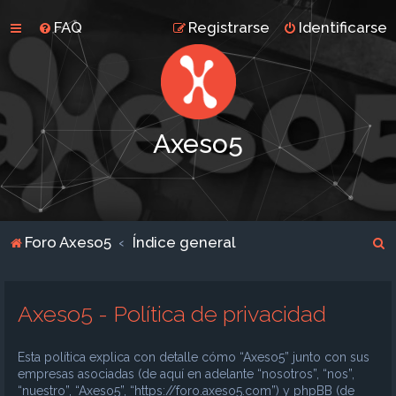
FAQ
Registrarse
Identificarse
Axeso5
B
Foro Axeso5
Índice general
u
s
Axeso5 - Política de privacidad
c
a
Esta política explica con detalle cómo “Axeso5” junto con sus
r
empresas asociadas (de aquí en adelante “nosotros”, “nos”,
“nuestro”, “Axeso5”, “https://foro.axeso5.com”) y phpBB (de