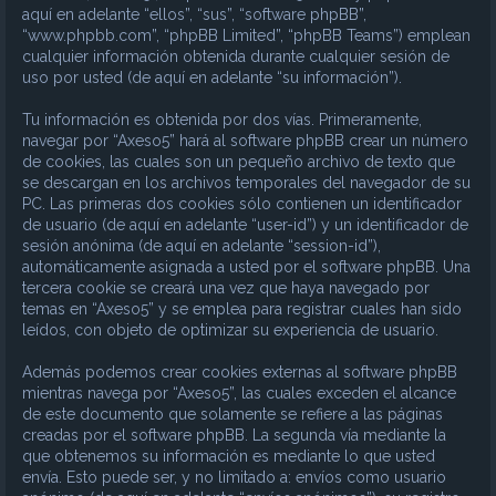
aquí en adelante “ellos”, “sus”, “software phpBB”,
“www.phpbb.com”, “phpBB Limited”, “phpBB Teams”) emplean
cualquier información obtenida durante cualquier sesión de
uso por usted (de aquí en adelante “su información”).
Tu información es obtenida por dos vías. Primeramente,
navegar por “Axeso5” hará al software phpBB crear un número
de cookies, las cuales son un pequeño archivo de texto que
se descargan en los archivos temporales del navegador de su
PC. Las primeras dos cookies sólo contienen un identificador
de usuario (de aquí en adelante “user-id”) y un identificador de
sesión anónima (de aquí en adelante “session-id”),
automáticamente asignada a usted por el software phpBB. Una
tercera cookie se creará una vez que haya navegado por
temas en “Axeso5” y se emplea para registrar cuales han sido
leídos, con objeto de optimizar su experiencia de usuario.
Además podemos crear cookies externas al software phpBB
mientras navega por “Axeso5”, las cuales exceden el alcance
de este documento que solamente se refiere a las páginas
creadas por el software phpBB. La segunda vía mediante la
que obtenemos su información es mediante lo que usted
envía. Esto puede ser, y no limitado a: envíos como usuario