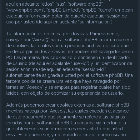
aquí en adelante “ellos”, “sus”, “software phpBB”,
“www.phpbb.com”, “phpBB Limited”, “phpBB Teams”) emplean
cualquier información obtenida durante cualquier sesión de
uso por usted (de aquí en adelante “su información”).
Tu información es obtenida por dos vías. Primeramente,
navegar por “Axeso5” hará al software phpBB crear un número
de cookies, las cuales son un pequeño archivo de texto que
se descargan en los archivos temporales del navegador de su
PC. Las primeras dos cookies sólo contienen un identificador
de usuario (de aquí en adelante “user-id”) y un identificador de
sesión anónima (de aquí en adelante “session-id”),
automáticamente asignada a usted por el software phpBB. Una
tercera cookie se creará una vez que haya navegado por
temas en “Axeso5” y se emplea para registrar cuales han sido
leídos, con objeto de optimizar su experiencia de usuario.
Además podemos crear cookies externas al software phpBB
mientras navega por “Axeso5”, las cuales exceden el alcance
de este documento que solamente se refiere a las páginas
creadas por el software phpBB. La segunda vía mediante la
que obtenemos su información es mediante lo que usted
envía. Esto puede ser, y no limitado a: envíos como usuario