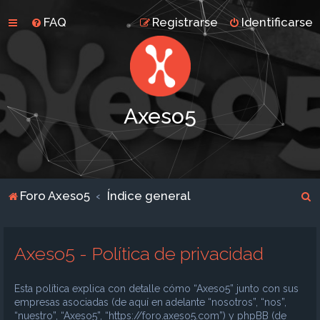
FAQ
Registrarse
Identificarse
Axeso5
B
Foro Axeso5
Índice general
u
s
Axeso5 - Política de privacidad
c
a
Esta política explica con detalle cómo “Axeso5” junto con sus
r
empresas asociadas (de aquí en adelante “nosotros”, “nos”,
“nuestro”, “Axeso5”, “https://foro.axeso5.com”) y phpBB (de