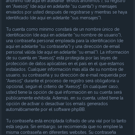
anónimo (de aquí en adelante “envíos anónimos”), su registro
en “Axeso5” (de aquí en adelante “su cuenta”) y mensajes
enviados por usted después de registrarse y mientras se haya
identificado (de aquí en adelante “sus mensajes”).
Tu cuenta como mínimo constará de un nombre único de
identificación (de aquí en adelante “su nombre de usuario”),
una contraseña personal empleada para la identificación (de
aquí en adelante “su contraseña”) y una dirección de email
personal válida (de aquí en adelante “su email”). La información
de su cuenta en “Axeso5” está protegida por las leyes de
protección de datos aplicables en el país en el que estamos
instalados. Cualquier información más allá de su nombre de
usuario, su contraseña y su dirección de e-mail requerida por
“Axeso5” durante el proceso de registro será obligatoria u
opcional, según el criterio de “Axeso5”. En cualquier caso,
usted tiene la opción de qué información en su cuenta será
públicamente exhibida. Además, en su cuenta, usted tiene la
opción de activar o desactivar los emails generados
automáticamente por el software phpBB.
Tu contraseña está encriptada (cifrado de una vía) por lo tanto
está segura. Sin embargo, se recomienda que no emplee la
misma contraseña en diferentes websites. Su contraseña