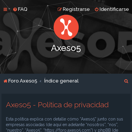
FAQ
Registrarse
Identificarse
Axeso5
B
Foro Axeso5
Índice general
u
s
Axeso5 - Política de privacidad
c
a
Esta política explica con detalle cómo “Axeso5” junto con sus
r
empresas asociadas (de aquí en adelante “nosotros”, “nos”,
“nuestro”, “Axeso5”, “https://foro.axeso5.com”) y phpBB (de