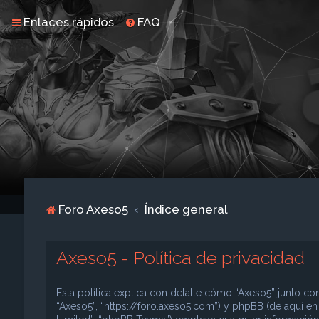
Enlaces rápidos
FAQ
Foro Axeso5
Índice general
Axeso5 - Política de privacidad
Esta política explica con detalle cómo “Axeso5” junto con
“Axeso5”, “https://foro.axeso5.com”) y phpBB (de aquí e