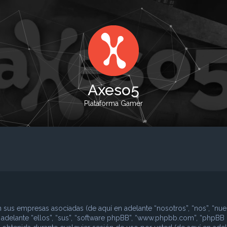
Axeso5
Plataforma Gamer
 sus empresas asociadas (de aquí en adelante “nosotros”, “nos”, “nues
n adelante “ellos”, “sus”, “software phpBB”, “www.phpbb.com”, “phpBB