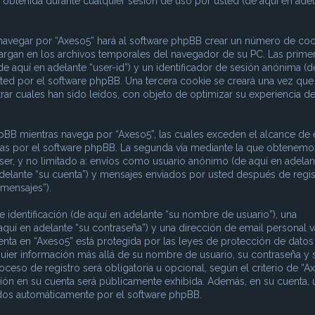
obtenida durante cualquier sesión de uso por usted (de aquí en adel
 navegar por “Axeso5” hará al software phpBB crear un número de coo
argan en los archivos temporales del navegador de su PC. Las prime
e aquí en adelante “user-id”) y un identificador de sesión anónima (d
sted por el software phpBB. Una tercera cookie se creará una vez que
ar cuales han sido leídos, con objeto de optimizar su experiencia d
B mientras navega por “Axeso5”, las cuales exceden el alcance de 
das por el software phpBB. La segunda vía mediante la que obtenemo
ser, y no limitado a: envíos como usuario anónimo (de aquí en adelan
adelante “su cuenta”) y mensajes enviados por usted después de regis
 mensajes”).
dentificación (de aquí en adelante “su nombre de usuario”), una
aquí en adelante “su contraseña”) y una dirección de email personal v
uenta en “Axeso5” está protegida por las leyes de protección de datos
quier información más allá de su nombre de usuario, su contraseña y 
ceso de registro será obligatoria u opcional, según el criterio de “Ax
ción en su cuenta será públicamente exhibida. Además, en su cuenta, 
rados automáticamente por el software phpBB.