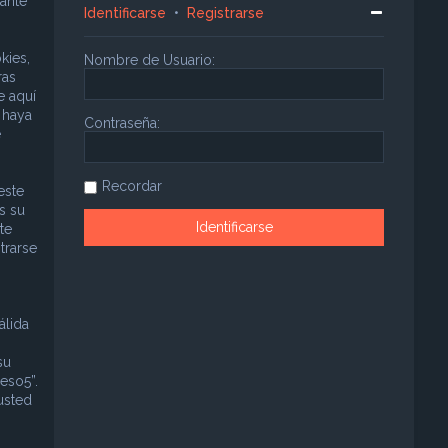
ante
Identificarse
•
Registrarse
kies,
Nombre de Usuario:
ras
e aquí
 haya
Contraseña:
e
Recordar
este
s su
te
trarse
álida
su
eso5”.
usted