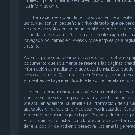
Limited”, “phpBB Teams”) emplean cualquier información 
“su información”).
Tu información es obtenida por dos vías. Primeramente,
las cuales son un pequeño archivo de texto que se desc
dos cookies sólo contienen un identificador de usuario (d
en adelante “session-id”), automáticamente asignada a u
navegado por temas en “Axeso5” y se emplea para registr
usuario.
Además podemos crear cookies externas al software phpB
documento que solamente se refiere a las páginas crea
información es mediante lo que usted envía. Esto puede 
“envíos anónimos”), su registro en “Axeso5” (de aquí en 
y mientras se haya identificado (de aquí en adelante “sus
Tu cuenta como mínimo constará de un nombre único de i
contraseña personal empleada para la identificación (de 
(de aquí en adelante “su email”). La información de su c
aplicables en el país en el que estamos instalados. Cual
dirección de e-mail requerida por “Axeso5” durante el pro
En cualquier caso, usted tiene la opción de qué informa
tiene la opción de activar o desactivar los emails gene