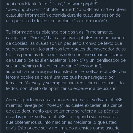
aquí en adelante “ellos”, “sus”, “software phpBB”,
“www.phpbb.com”, “phpBB Limited”, “phpBB Teams”) emplean
cualquier información obtenida durante cualquier sesión de
uso por usted (de aquí en adelante “su información”).
Tu información es obtenida por dos vías. Primeramente,
navegar por “Axeso5” hará al software phpBB crear un número
de cookies, las cuales son un pequeño archivo de texto que
se descargan en los archivos temporales del navegador de su
PC. Las primeras dos cookies sólo contienen un identificador
de usuario (de aquí en adelante “user-id”) y un identificador de
sesión anónima (de aquí en adelante “session-id”),
automáticamente asignada a usted por el software phpBB. Una
tercera cookie se creará una vez que haya navegado por
temas en “Axeso5” y se emplea para registrar cuales han sido
leídos, con objeto de optimizar su experiencia de usuario.
Además podemos crear cookies externas al software phpBB
mientras navega por “Axeso5”, las cuales exceden el alcance
de este documento que solamente se refiere a las páginas
creadas por el software phpBB. La segunda vía mediante la
que obtenemos su información es mediante lo que usted
envía. Esto puede ser, y no limitado a: envíos como usuario