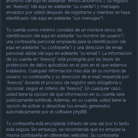
anónimo (de aquí en adelante “envíos anónimos”), su registro
en “Axeso5” (de aquí en adelante “su cuenta”) y mensajes
enviados por usted después de registrarse y mientras se haya
identificado (de aquí en adelante “sus mensajes”).
Tu cuenta como mínimo constará de un nombre único de
identificación (de aquí en adelante “su nombre de usuario”),
una contraseña personal empleada para la identificación (de
aquí en adelante “su contraseña”) y una dirección de email
personal válida (de aquí en adelante “su email”). La información
de su cuenta en “Axeso5” está protegida por las leyes de
protección de datos aplicables en el país en el que estamos
instalados. Cualquier información más allá de su nombre de
usuario, su contraseña y su dirección de e-mail requerida por
“Axeso5” durante el proceso de registro será obligatoria u
opcional, según el criterio de “Axeso5”. En cualquier caso,
usted tiene la opción de qué información en su cuenta será
públicamente exhibida. Además, en su cuenta, usted tiene la
opción de activar o desactivar los emails generados
automáticamente por el software phpBB.
Tu contraseña está encriptada (cifrado de una vía) por lo tanto
está segura. Sin embargo, se recomienda que no emplee la
misma contraseña en diferentes websites. Su contraseña