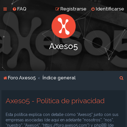
FAQ
Registrarse
Identificarse
Axeso5
B
Foro Axeso5
Índice general
u
s
Axeso5 - Política de privacidad
c
a
Esta política explica con detalle cómo “Axeso5” junto con sus
r
empresas asociadas (de aquí en adelante “nosotros”, “nos”,
“nuestro”, “Axeso5”, “https://foro.axeso5.com”) y phpBB (de