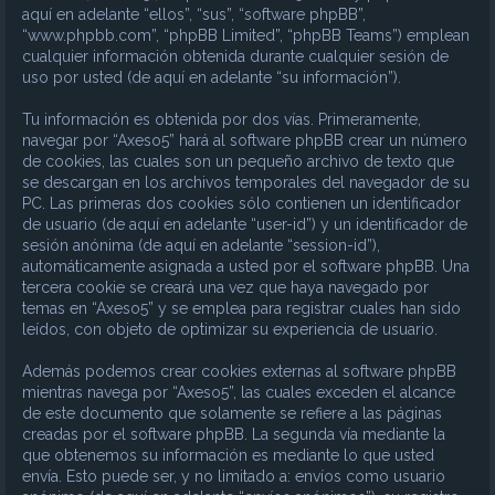
aquí en adelante “ellos”, “sus”, “software phpBB”,
“www.phpbb.com”, “phpBB Limited”, “phpBB Teams”) emplean
cualquier información obtenida durante cualquier sesión de
uso por usted (de aquí en adelante “su información”).
Tu información es obtenida por dos vías. Primeramente,
navegar por “Axeso5” hará al software phpBB crear un número
de cookies, las cuales son un pequeño archivo de texto que
se descargan en los archivos temporales del navegador de su
PC. Las primeras dos cookies sólo contienen un identificador
de usuario (de aquí en adelante “user-id”) y un identificador de
sesión anónima (de aquí en adelante “session-id”),
automáticamente asignada a usted por el software phpBB. Una
tercera cookie se creará una vez que haya navegado por
temas en “Axeso5” y se emplea para registrar cuales han sido
leídos, con objeto de optimizar su experiencia de usuario.
Además podemos crear cookies externas al software phpBB
mientras navega por “Axeso5”, las cuales exceden el alcance
de este documento que solamente se refiere a las páginas
creadas por el software phpBB. La segunda vía mediante la
que obtenemos su información es mediante lo que usted
envía. Esto puede ser, y no limitado a: envíos como usuario