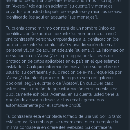
anónimo (de aquí en adelante “envíos anónimos”), su registro
en “Axeso5” (de aquí en adelante “su cuenta”) y mensajes
enviados por usted después de registrarse y mientras se haya
identificado (de aquí en adelante “sus mensajes”).
Tu cuenta como mínimo constará de un nombre único de
identificación (de aquí en adelante “su nombre de usuario”),
una contraseña personal empleada para la identificación (de
aquí en adelante “su contraseña”) y una dirección de email
personal válida (de aquí en adelante “su email”). La información
de su cuenta en “Axeso5” está protegida por las leyes de
protección de datos aplicables en el país en el que estamos
instalados. Cualquier información más allá de su nombre de
usuario, su contraseña y su dirección de e-mail requerida por
“Axeso5” durante el proceso de registro será obligatoria u
opcional, según el criterio de “Axeso5”. En cualquier caso,
usted tiene la opción de qué información en su cuenta será
públicamente exhibida. Además, en su cuenta, usted tiene la
opción de activar o desactivar los emails generados
automáticamente por el software phpBB.
Tu contraseña está encriptada (cifrado de una vía) por lo tanto
está segura. Sin embargo, se recomienda que no emplee la
misma contraseña en diferentes websites. Su contraseña