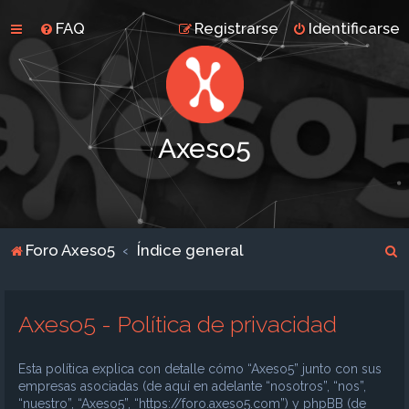
FAQ
Registrarse
Identificarse
Axeso5
B
Foro Axeso5
Índice general
u
s
Axeso5 - Política de privacidad
c
a
Esta política explica con detalle cómo “Axeso5” junto con sus
r
empresas asociadas (de aquí en adelante “nosotros”, “nos”,
“nuestro”, “Axeso5”, “https://foro.axeso5.com”) y phpBB (de