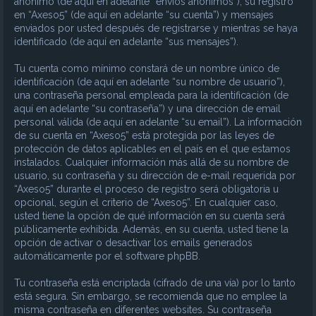
anónimo (de aquí en adelante “envíos anónimos”), su registro
en “Axeso5” (de aquí en adelante “su cuenta”) y mensajes
enviados por usted después de registrarse y mientras se haya
identificado (de aquí en adelante “sus mensajes”).
Tu cuenta como mínimo constará de un nombre único de
identificación (de aquí en adelante “su nombre de usuario”),
una contraseña personal empleada para la identificación (de
aquí en adelante “su contraseña”) y una dirección de email
personal válida (de aquí en adelante “su email”). La información
de su cuenta en “Axeso5” está protegida por las leyes de
protección de datos aplicables en el país en el que estamos
instalados. Cualquier información más allá de su nombre de
usuario, su contraseña y su dirección de e-mail requerida por
“Axeso5” durante el proceso de registro será obligatoria u
opcional, según el criterio de “Axeso5”. En cualquier caso,
usted tiene la opción de qué información en su cuenta será
públicamente exhibida. Además, en su cuenta, usted tiene la
opción de activar o desactivar los emails generados
automáticamente por el software phpBB.
Tu contraseña está encriptada (cifrado de una vía) por lo tanto
está segura. Sin embargo, se recomienda que no emplee la
misma contraseña en diferentes websites. Su contraseña