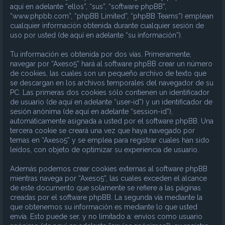
aquí en adelante “ellos”, “sus”, “software phpBB”,
“www.phpbb.com”, “phpBB Limited”, “phpBB Teams”) emplean
cualquier información obtenida durante cualquier sesión de
uso por usted (de aquí en adelante “su información”).
Tu información es obtenida por dos vías. Primeramente,
navegar por “Axeso5” hará al software phpBB crear un número
de cookies, las cuales son un pequeño archivo de texto que
se descargan en los archivos temporales del navegador de su
PC. Las primeras dos cookies sólo contienen un identificador
de usuario (de aquí en adelante “user-id”) y un identificador de
sesión anónima (de aquí en adelante “session-id”),
automáticamente asignada a usted por el software phpBB. Una
tercera cookie se creará una vez que haya navegado por
temas en “Axeso5” y se emplea para registrar cuales han sido
leídos, con objeto de optimizar su experiencia de usuario.
Además podemos crear cookies externas al software phpBB
mientras navega por “Axeso5”, las cuales exceden el alcance
de este documento que solamente se refiere a las páginas
creadas por el software phpBB. La segunda vía mediante la
que obtenemos su información es mediante lo que usted
envía. Esto puede ser, y no limitado a: envíos como usuario