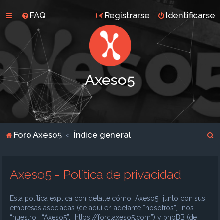
FAQ
Registrarse
Identificarse
Axeso5
B
Foro Axeso5
Índice general
u
s
Axeso5 - Política de privacidad
c
a
Esta política explica con detalle cómo “Axeso5” junto con sus
r
empresas asociadas (de aquí en adelante “nosotros”, “nos”,
“nuestro”, “Axeso5”, “https://foro.axeso5.com”) y phpBB (de