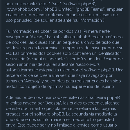
aquí en adelante “ellos”, “sus”, “software phpBB”,
“www.phpbb.com”, “phpBB Limited”, “phpBB Teams”) emplean
cualquier información obtenida durante cualquier sesión de
uso por usted (de aquí en adelante “su información”).
Tu información es obtenida por dos vías. Primeramente,
navegar por “Axeso5” hará al software phpBB crear un número
de cookies, las cuales son un pequeño archivo de texto que
se descargan en los archivos temporales del navegador de su
PC. Las primeras dos cookies sólo contienen un identificador
de usuario (de aquí en adelante “user-id”) y un identificador de
sesión anónima (de aquí en adelante “session-id”),
automáticamente asignada a usted por el software phpBB. Una
tercera cookie se creará una vez que haya navegado por
temas en “Axeso5” y se emplea para registrar cuales han sido
leídos, con objeto de optimizar su experiencia de usuario.
Además podemos crear cookies externas al software phpBB
mientras navega por “Axeso5”, las cuales exceden el alcance
de este documento que solamente se refiere a las páginas
creadas por el software phpBB. La segunda vía mediante la
que obtenemos su información es mediante lo que usted
envía. Esto puede ser, y no limitado a: envíos como usuario