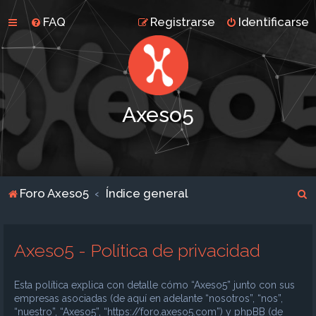
FAQ
Registrarse
Identificarse
Axeso5
B
Foro Axeso5
Índice general
u
s
Axeso5 - Política de privacidad
c
a
Esta política explica con detalle cómo “Axeso5” junto con sus
r
empresas asociadas (de aquí en adelante “nosotros”, “nos”,
“nuestro”, “Axeso5”, “https://foro.axeso5.com”) y phpBB (de