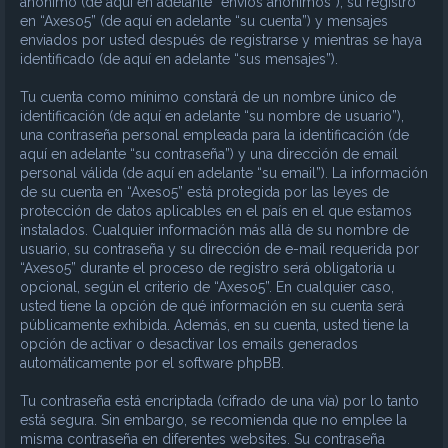
anónimo (de aquí en adelante “envíos anónimos”), su registro
en “Axeso5” (de aquí en adelante “su cuenta”) y mensajes
enviados por usted después de registrarse y mientras se haya
identificado (de aquí en adelante “sus mensajes”).
Tu cuenta como mínimo constará de un nombre único de
identificación (de aquí en adelante “su nombre de usuario”),
una contraseña personal empleada para la identificación (de
aquí en adelante “su contraseña”) y una dirección de email
personal válida (de aquí en adelante “su email”). La información
de su cuenta en “Axeso5” está protegida por las leyes de
protección de datos aplicables en el país en el que estamos
instalados. Cualquier información más allá de su nombre de
usuario, su contraseña y su dirección de e-mail requerida por
“Axeso5” durante el proceso de registro será obligatoria u
opcional, según el criterio de “Axeso5”. En cualquier caso,
usted tiene la opción de qué información en su cuenta será
públicamente exhibida. Además, en su cuenta, usted tiene la
opción de activar o desactivar los emails generados
automáticamente por el software phpBB.
Tu contraseña está encriptada (cifrado de una vía) por lo tanto
está segura. Sin embargo, se recomienda que no emplee la
misma contraseña en diferentes websites. Su contraseña