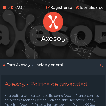
FAQ
Registrarse
Identificarse
Axeso5
B
Foro Axeso5
Índice general
u
s
Axeso5 - Política de privacidad
c
a
Esta política explica con detalle cómo “Axeso5” junto con sus
r
empresas asociadas (de aquí en adelante “nosotros”, “nos”,
“nuestro”, “Axeso5”, “https://foro.axeso5.com”) y phpBB (de