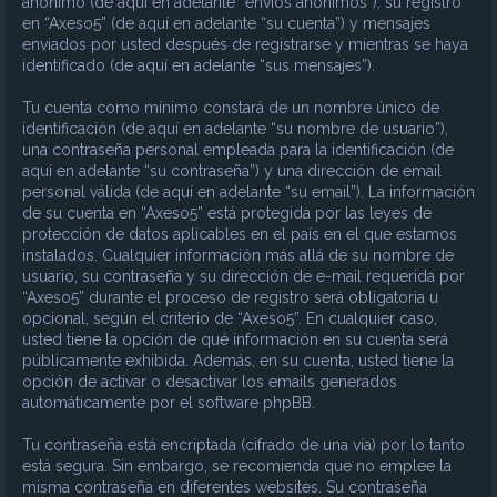
anónimo (de aquí en adelante “envíos anónimos”), su registro
en “Axeso5” (de aquí en adelante “su cuenta”) y mensajes
enviados por usted después de registrarse y mientras se haya
identificado (de aquí en adelante “sus mensajes”).
Tu cuenta como mínimo constará de un nombre único de
identificación (de aquí en adelante “su nombre de usuario”),
una contraseña personal empleada para la identificación (de
aquí en adelante “su contraseña”) y una dirección de email
personal válida (de aquí en adelante “su email”). La información
de su cuenta en “Axeso5” está protegida por las leyes de
protección de datos aplicables en el país en el que estamos
instalados. Cualquier información más allá de su nombre de
usuario, su contraseña y su dirección de e-mail requerida por
“Axeso5” durante el proceso de registro será obligatoria u
opcional, según el criterio de “Axeso5”. En cualquier caso,
usted tiene la opción de qué información en su cuenta será
públicamente exhibida. Además, en su cuenta, usted tiene la
opción de activar o desactivar los emails generados
automáticamente por el software phpBB.
Tu contraseña está encriptada (cifrado de una vía) por lo tanto
está segura. Sin embargo, se recomienda que no emplee la
misma contraseña en diferentes websites. Su contraseña