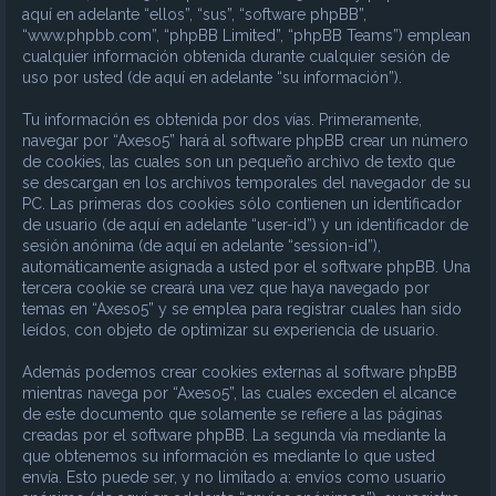
aquí en adelante “ellos”, “sus”, “software phpBB”,
“www.phpbb.com”, “phpBB Limited”, “phpBB Teams”) emplean
cualquier información obtenida durante cualquier sesión de
uso por usted (de aquí en adelante “su información”).
Tu información es obtenida por dos vías. Primeramente,
navegar por “Axeso5” hará al software phpBB crear un número
de cookies, las cuales son un pequeño archivo de texto que
se descargan en los archivos temporales del navegador de su
PC. Las primeras dos cookies sólo contienen un identificador
de usuario (de aquí en adelante “user-id”) y un identificador de
sesión anónima (de aquí en adelante “session-id”),
automáticamente asignada a usted por el software phpBB. Una
tercera cookie se creará una vez que haya navegado por
temas en “Axeso5” y se emplea para registrar cuales han sido
leídos, con objeto de optimizar su experiencia de usuario.
Además podemos crear cookies externas al software phpBB
mientras navega por “Axeso5”, las cuales exceden el alcance
de este documento que solamente se refiere a las páginas
creadas por el software phpBB. La segunda vía mediante la
que obtenemos su información es mediante lo que usted
envía. Esto puede ser, y no limitado a: envíos como usuario