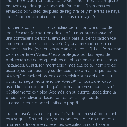
anónimo (de aquí en adelante “envíos anónimos”), su registro
en “Axeso5” (de aquí en adelante “su cuenta”) y mensajes
enviados por usted después de registrarse y mientras se haya
identificado (de aquí en adelante “sus mensajes”).
Tu cuenta como mínimo constará de un nombre único de
identificación (de aquí en adelante “su nombre de usuario”),
una contraseña personal empleada para la identificación (de
aquí en adelante “su contraseña”) y una dirección de email
personal válida (de aquí en adelante “su email”). La información
de su cuenta en “Axeso5” está protegida por las leyes de
protección de datos aplicables en el país en el que estamos
instalados. Cualquier información más allá de su nombre de
usuario, su contraseña y su dirección de e-mail requerida por
“Axeso5” durante el proceso de registro será obligatoria u
opcional, según el criterio de “Axeso5”. En cualquier caso,
usted tiene la opción de qué información en su cuenta será
públicamente exhibida. Además, en su cuenta, usted tiene la
opción de activar o desactivar los emails generados
automáticamente por el software phpBB.
Tu contraseña está encriptada (cifrado de una vía) por lo tanto
está segura. Sin embargo, se recomienda que no emplee la
misma contraseña en diferentes websites. Su contraseña