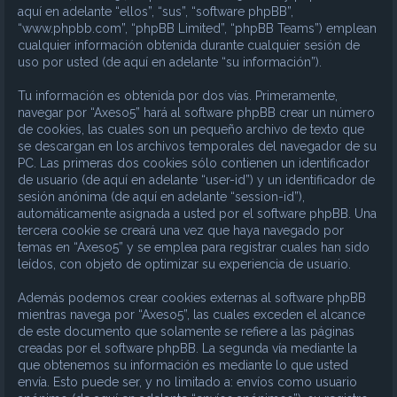
aquí en adelante “ellos”, “sus”, “software phpBB”,
“www.phpbb.com”, “phpBB Limited”, “phpBB Teams”) emplean
cualquier información obtenida durante cualquier sesión de
uso por usted (de aquí en adelante “su información”).
Tu información es obtenida por dos vías. Primeramente,
navegar por “Axeso5” hará al software phpBB crear un número
de cookies, las cuales son un pequeño archivo de texto que
se descargan en los archivos temporales del navegador de su
PC. Las primeras dos cookies sólo contienen un identificador
de usuario (de aquí en adelante “user-id”) y un identificador de
sesión anónima (de aquí en adelante “session-id”),
automáticamente asignada a usted por el software phpBB. Una
tercera cookie se creará una vez que haya navegado por
temas en “Axeso5” y se emplea para registrar cuales han sido
leídos, con objeto de optimizar su experiencia de usuario.
Además podemos crear cookies externas al software phpBB
mientras navega por “Axeso5”, las cuales exceden el alcance
de este documento que solamente se refiere a las páginas
creadas por el software phpBB. La segunda vía mediante la
que obtenemos su información es mediante lo que usted
envía. Esto puede ser, y no limitado a: envíos como usuario