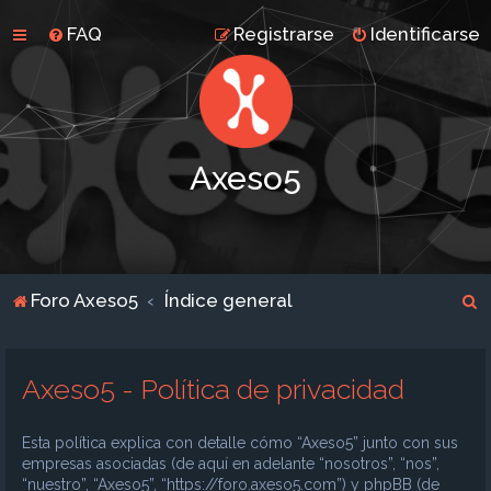
FAQ
Registrarse
Identificarse
Axeso5
B
Foro Axeso5
Índice general
u
s
Axeso5 - Política de privacidad
c
a
Esta política explica con detalle cómo “Axeso5” junto con sus
r
empresas asociadas (de aquí en adelante “nosotros”, “nos”,
“nuestro”, “Axeso5”, “https://foro.axeso5.com”) y phpBB (de