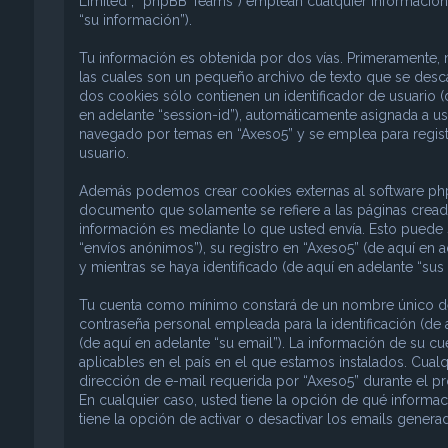
Limited”, “phpBB Teams”) emplean cualquier información 
“su información”).
Tu información es obtenida por dos vías. Primeramente,
las cuales son un pequeño archivo de texto que se desc
dos cookies sólo contienen un identificador de usuario (d
en adelante “session-id”), automáticamente asignada a u
navegado por temas en “Axeso5” y se emplea para registr
usuario.
Además podemos crear cookies externas al software phpB
documento que solamente se refiere a las páginas crea
información es mediante lo que usted envía. Esto puede 
“envíos anónimos”), su registro en “Axeso5” (de aquí en 
y mientras se haya identificado (de aquí en adelante “sus
Tu cuenta como mínimo constará de un nombre único de i
contraseña personal empleada para la identificación (de 
(de aquí en adelante “su email”). La información de su c
aplicables en el país en el que estamos instalados. Cual
dirección de e-mail requerida por “Axeso5” durante el pro
En cualquier caso, usted tiene la opción de qué informa
tiene la opción de activar o desactivar los emails gene