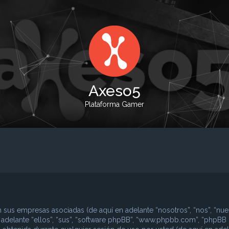
Axeso5
Plataforma Gamer
 sus empresas asociadas (de aquí en adelante “nosotros”, “nos”, “nues
n adelante “ellos”, “sus”, “software phpBB”, “www.phpbb.com”, “phpBB