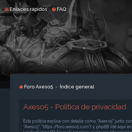
Enlaces rápidos
FAQ
Foro Axeso5
Índice general
Axeso5 - Política de privacidad
Esta política explica con detalle cómo “Axeso5” junto con
“Axeso5”, “https://foro.axeso5.com”) y phpBB (de aquí e