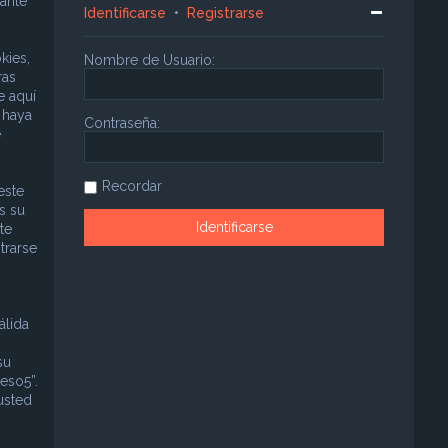
ante
Identificarse
•
Registrarse
kies,
Nombre de Usuario:
ras
e aquí
 haya
Contraseña:
e
Recordar
este
s su
te
trarse
álida
su
eso5”.
usted