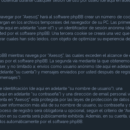
obtenida durante cualquier sesión de uso por usted (de aquí en adel
 navegar por “Axeso5” hará al software phpBB crear un número de coo
argan en los archivos temporales del navegador de su PC. Las prime
e aquí en adelante “user-id”) y un identificador de sesión anónima (d
sted por el software phpBB. Una tercera cookie se creará una vez que
ar cuales han sido leídos, con objeto de optimizar su experiencia d
B mientras navega por “Axeso5”, las cuales exceden el alcance de 
das por el software phpBB. La segunda vía mediante la que obtenemo
ser, y no limitado a: envíos como usuario anónimo (de aquí en adelan
adelante “su cuenta”) y mensajes enviados por usted después de regis
 mensajes”).
dentificación (de aquí en adelante “su nombre de usuario”), una
aquí en adelante “su contraseña”) y una dirección de email personal v
uenta en “Axeso5” está protegida por las leyes de protección de datos
quier información más allá de su nombre de usuario, su contraseña y 
ceso de registro será obligatoria u opcional, según el criterio de “Ax
ción en su cuenta será públicamente exhibida. Además, en su cuenta, 
rados automáticamente por el software phpBB.