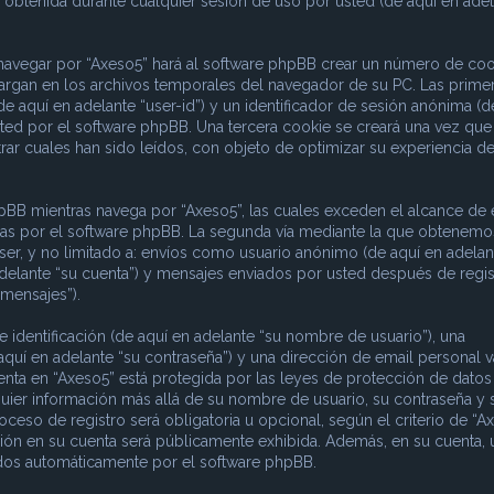
obtenida durante cualquier sesión de uso por usted (de aquí en adel
 navegar por “Axeso5” hará al software phpBB crear un número de coo
argan en los archivos temporales del navegador de su PC. Las prime
e aquí en adelante “user-id”) y un identificador de sesión anónima (d
sted por el software phpBB. Una tercera cookie se creará una vez que
ar cuales han sido leídos, con objeto de optimizar su experiencia d
B mientras navega por “Axeso5”, las cuales exceden el alcance de 
das por el software phpBB. La segunda vía mediante la que obtenemo
ser, y no limitado a: envíos como usuario anónimo (de aquí en adelan
adelante “su cuenta”) y mensajes enviados por usted después de regis
 mensajes”).
dentificación (de aquí en adelante “su nombre de usuario”), una
aquí en adelante “su contraseña”) y una dirección de email personal v
uenta en “Axeso5” está protegida por las leyes de protección de datos
quier información más allá de su nombre de usuario, su contraseña y 
ceso de registro será obligatoria u opcional, según el criterio de “Ax
ción en su cuenta será públicamente exhibida. Además, en su cuenta, 
rados automáticamente por el software phpBB.