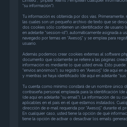
Limited”, “phpBB Teams”) emplean cualquier información 
“su información”).
Tu información es obtenida por dos vías. Primeramente,
las cuales son un pequeño archivo de texto que se desc
dos cookies sólo contienen un identificador de usuario (d
en adelante “session-id”), automáticamente asignada a u
navegado por temas en “Axeso5” y se emplea para registr
usuario.
Además podemos crear cookies externas al software phpB
documento que solamente se refiere a las páginas crea
información es mediante lo que usted envía. Esto puede 
“envíos anónimos”), su registro en “Axeso5” (de aquí en 
y mientras se haya identificado (de aquí en adelante “sus
Tu cuenta como mínimo constará de un nombre único de i
contraseña personal empleada para la identificación (de 
(de aquí en adelante “su email”). La información de su c
aplicables en el país en el que estamos instalados. Cual
dirección de e-mail requerida por “Axeso5” durante el pro
En cualquier caso, usted tiene la opción de qué informa
tiene la opción de activar o desactivar los emails gene