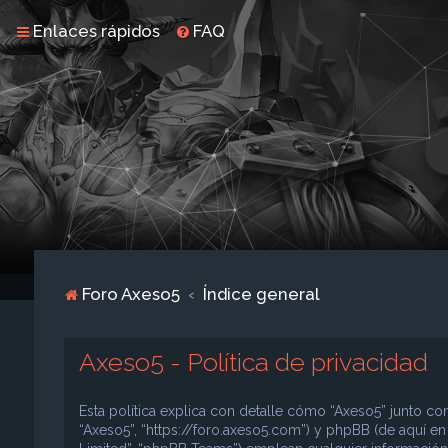
Enlaces rápidos
FAQ
Foro Axeso5
Índice general
Axeso5 - Política de privacidad
Esta política explica con detalle cómo “Axeso5” junto con
“Axeso5”, “https://foro.axeso5.com”) y phpBB (de aquí e