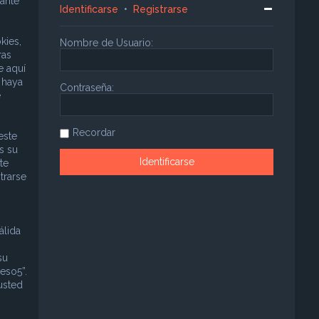
ante
Identificarse
•
Registrarse
kies,
Nombre de Usuario:
ras
e aquí
 haya
Contraseña:
e
Recordar
este
s su
te
trarse
álida
su
eso5”.
usted