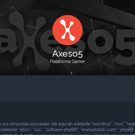
Axeso5
Plataforma Gamer
 sus empresas asociadas (de aquí en adelante “nosotros”, “nos”, “nues
n adelante “ellos”, “sus”, “software phpBB”, “www.phpbb.com”, “phpBB