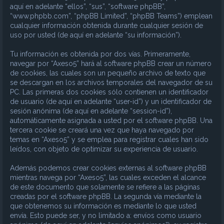
aquí en adelante “ellos”, “sus”, “software phpBB”,
“www.phpbb.com”, “phpBB Limited”, “phpBB Teams”) emplean
cualquier información obtenida durante cualquier sesión de
uso por usted (de aquí en adelante “su información”).
Tu información es obtenida por dos vías. Primeramente,
navegar por “Axeso5” hará al software phpBB crear un número
de cookies, las cuales son un pequeño archivo de texto que
se descargan en los archivos temporales del navegador de su
PC. Las primeras dos cookies sólo contienen un identificador
de usuario (de aquí en adelante “user-id”) y un identificador de
sesión anónima (de aquí en adelante “session-id”),
automáticamente asignada a usted por el software phpBB. Una
tercera cookie se creará una vez que haya navegado por
temas en “Axeso5” y se emplea para registrar cuales han sido
leídos, con objeto de optimizar su experiencia de usuario.
Además podemos crear cookies externas al software phpBB
mientras navega por “Axeso5”, las cuales exceden el alcance
de este documento que solamente se refiere a las páginas
creadas por el software phpBB. La segunda vía mediante la
que obtenemos su información es mediante lo que usted
envía. Esto puede ser, y no limitado a: envíos como usuario