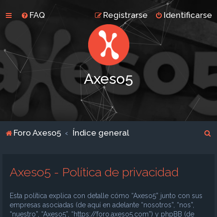
FAQ
Registrarse
Identificarse
Axeso5
B
Foro Axeso5
Índice general
u
s
Axeso5 - Política de privacidad
c
a
Esta política explica con detalle cómo “Axeso5” junto con sus
r
empresas asociadas (de aquí en adelante “nosotros”, “nos”,
“nuestro”, “Axeso5”, “https://foro.axeso5.com”) y phpBB (de