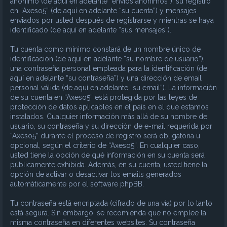
anónimo (de aquí en adelante “envíos anónimos”), su registro
en “Axeso5” (de aquí en adelante “su cuenta”) y mensajes
enviados por usted después de registrarse y mientras se haya
identificado (de aquí en adelante “sus mensajes”).
Tu cuenta como mínimo constará de un nombre único de
identificación (de aquí en adelante “su nombre de usuario”),
una contraseña personal empleada para la identificación (de
aquí en adelante “su contraseña”) y una dirección de email
personal válida (de aquí en adelante “su email”). La información
de su cuenta en “Axeso5” está protegida por las leyes de
protección de datos aplicables en el país en el que estamos
instalados. Cualquier información más allá de su nombre de
usuario, su contraseña y su dirección de e-mail requerida por
“Axeso5” durante el proceso de registro será obligatoria u
opcional, según el criterio de “Axeso5”. En cualquier caso,
usted tiene la opción de qué información en su cuenta será
públicamente exhibida. Además, en su cuenta, usted tiene la
opción de activar o desactivar los emails generados
automáticamente por el software phpBB.
Tu contraseña está encriptada (cifrado de una vía) por lo tanto
está segura. Sin embargo, se recomienda que no emplee la
misma contraseña en diferentes websites. Su contraseña