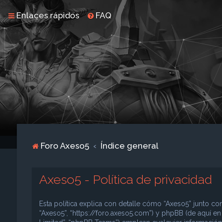
Enlaces rápidos
FAQ
Foro Axeso5
Índice general
Axeso5 - Política de privacidad
Esta política explica con detalle cómo “Axeso5” junto con
“Axeso5”, “https://foro.axeso5.com”) y phpBB (de aquí e