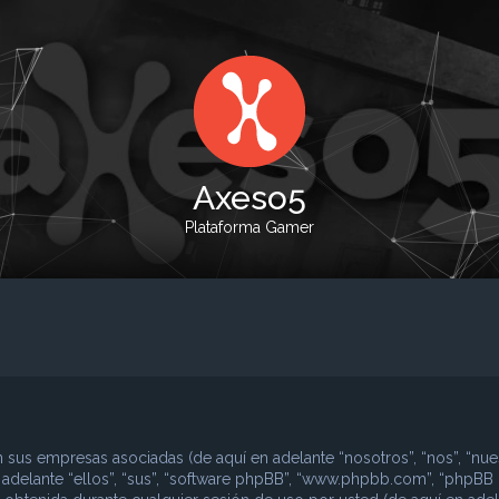
Axeso5
Plataforma Gamer
 sus empresas asociadas (de aquí en adelante “nosotros”, “nos”, “nues
n adelante “ellos”, “sus”, “software phpBB”, “www.phpbb.com”, “phpBB