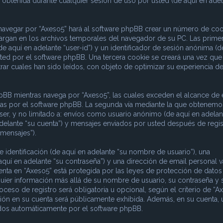
obtenida durante cualquier sesión de uso por usted (de aquí en adel
 navegar por “Axeso5” hará al software phpBB crear un número de coo
argan en los archivos temporales del navegador de su PC. Las prime
e aquí en adelante “user-id”) y un identificador de sesión anónima (d
sted por el software phpBB. Una tercera cookie se creará una vez que
ar cuales han sido leídos, con objeto de optimizar su experiencia d
B mientras navega por “Axeso5”, las cuales exceden el alcance de 
das por el software phpBB. La segunda vía mediante la que obtenemo
ser, y no limitado a: envíos como usuario anónimo (de aquí en adelan
adelante “su cuenta”) y mensajes enviados por usted después de regis
 mensajes”).
dentificación (de aquí en adelante “su nombre de usuario”), una
aquí en adelante “su contraseña”) y una dirección de email personal v
uenta en “Axeso5” está protegida por las leyes de protección de datos
quier información más allá de su nombre de usuario, su contraseña y 
ceso de registro será obligatoria u opcional, según el criterio de “Ax
ción en su cuenta será públicamente exhibida. Además, en su cuenta, 
rados automáticamente por el software phpBB.