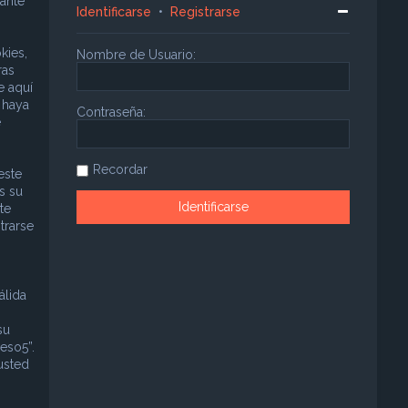
ante
Identificarse
•
Registrarse
kies,
Nombre de Usuario:
ras
e aquí
 haya
Contraseña:
e
Recordar
este
s su
te
trarse
álida
su
eso5”.
usted