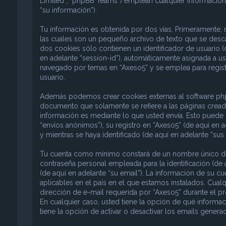
Limited”, “phpBB Teams”) emplean cualquier información 
“su información”).
Tu información es obtenida por dos vías. Primeramente,
las cuales son un pequeño archivo de texto que se desc
dos cookies sólo contienen un identificador de usuario (d
en adelante “session-id”), automáticamente asignada a u
navegado por temas en “Axeso5” y se emplea para registr
usuario.
Además podemos crear cookies externas al software phpB
documento que solamente se refiere a las páginas crea
información es mediante lo que usted envía. Esto puede 
“envíos anónimos”), su registro en “Axeso5” (de aquí en 
y mientras se haya identificado (de aquí en adelante “sus
Tu cuenta como mínimo constará de un nombre único de i
contraseña personal empleada para la identificación (de 
(de aquí en adelante “su email”). La información de su c
aplicables en el país en el que estamos instalados. Cual
dirección de e-mail requerida por “Axeso5” durante el pro
En cualquier caso, usted tiene la opción de qué informa
tiene la opción de activar o desactivar los emails gene