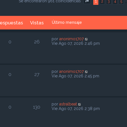
Se encontraron 961 coincidencias
1
2
3
4
5
Página
1
de
39
espuestas
Vistas
Último mensaje
por
anonimo1707
0
26
Vie Ago 07, 2026 2:46 pm
por
anonimo1707
0
27
Vie Ago 07, 2026 2:45 pm
por
astralbeat
0
130
Vie Ago 07, 2026 2:38 pm