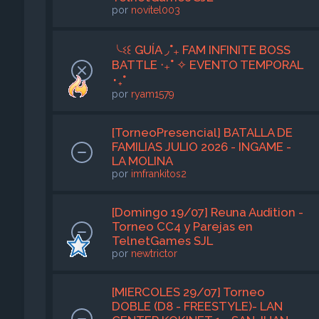
por
novitel003
╰ଽ꒰ GUÍA ◞˚₊ FAM INFINITE BOSS
BATTLE ‧₊˚ ✧ EVENTO TEMPORAL
･₊˚
por
ryam1579
[TorneoPresencial] BATALLA DE
FAMILIAS JULIO 2026 - INGAME -
LA MOLINA
por
imfrankitos2
[Domingo 19/07] Reuna Audition -
Torneo CC4 y Parejas en
TelnetGames SJL
por
newtrictor
[MIERCOLES 29/07] Torneo
DOBLE (D8 - FREESTYLE)- LAN