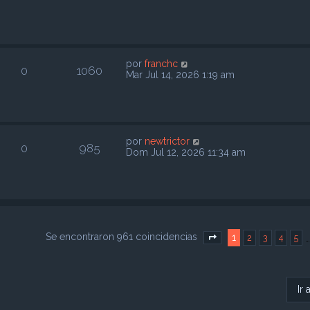
por
franchc
0
1060
Mar Jul 14, 2026 1:19 am
por
newtrictor
0
985
Dom Jul 12, 2026 11:34 am
Se encontraron 961 coincidencias
1
2
3
4
5
Página
1
de
39
Ir 