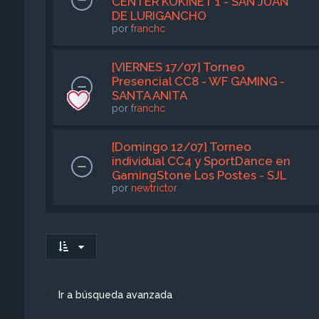
CENTER KOKINET 1 - SAN JUAN
DE LURIGANCHO
por
franchc
[VIERNES 17/07] Torneo
Presencial CC8 - WF GAMING -
SANTA ANITA
por
franchc
[Domingo 12/07] Torneo
individual CC4 y SportDance en
GamingStone Los Postes - SJL
por
newtrictor
Ir a búsqueda avanzada