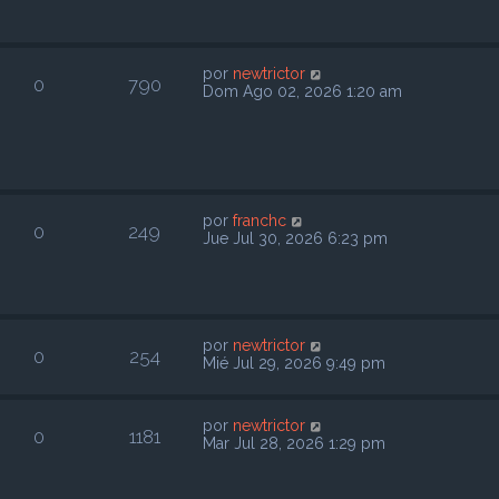
por
newtrictor
0
790
Dom Ago 02, 2026 1:20 am
por
franchc
0
249
Jue Jul 30, 2026 6:23 pm
por
newtrictor
0
254
Mié Jul 29, 2026 9:49 pm
por
newtrictor
0
1181
Mar Jul 28, 2026 1:29 pm