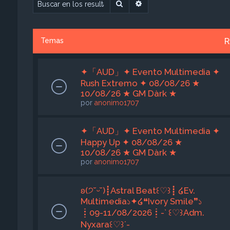
Buscar
Búsqueda avanzada
R
Temas
✦「AUD」✦ Evento Multimedia ✦
Rush Extremo ✦ 08/08/26 ★
10/08/26 ★ GM Dàrk ★
por
anonimo1707
✦「AUD」✦ Evento Multimedia ✦
Happy Up ✦ 08/08/26 ★
10/08/26 ★ GM Dàrk ★
por
anonimo1707
ʚ(੭˘ᵕ˘)┋Astral Beat꒰♡︎꒱┋ ໒Ev.
Multimedia১✦໒❝Ivory Smile❞১
┋09-11/08/2026┋-` ꒰♡︎꒱Adm.
Nyxara꒰♡︎꒱´-