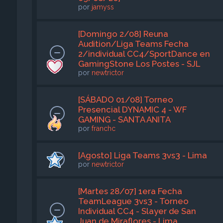
por
jamyss
[Domingo 2/08] Reuna
Audition/Liga Teams Fecha
2/individual CC4/SportDance en
GamingStone Los Postes - SJL
por
newtrictor
[SÁBADO 01/08] Torneo
Presencial DYNAMIC 4 - WF
GAMING - SANTA ANITA
por
franchc
[Agosto] Liga Teams 3vs3 - Lima
por
newtrictor
[Martes 28/07] 1era Fecha
TeamLeague 3vs3 - Torneo
Individual CC4 - Slayer de San
Juan de Miraflores - Lima