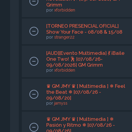
Grimm
por
xforbidden
[TORNEO PRESENCIAL OFICIAL]
Show Your Face - 08/08 & 15/08
por
stranger22
[AUD][Evento Multimedia] 💃 ¡Baile
One Two! 🕺 [07/08/26-
09/08/2026] GM Grimm
por
xforbidden
♛ GM JMY ♛ [ Multimedia ] ✵ Feel
the Beat ✵ [07/08/26 -
09/08/20]
por
jamyss
♛ GM JMY ♛ [ Multimedia ] ✵
Pasión y Ritmo ✵ [07/08/26 -
09/08/26]