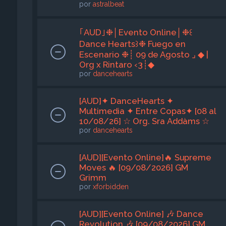
por
astralbeat
｢AUD｣❉│Evento Online│❉꒰
Dance Hearts꒱❉ Fuego en
Escenario ❉┊ 09 de Agosto ⌟ ◆ |
Org x Rintaro ‹3┊◆
por
dancehearts
[AUD]✦ DanceHearts ✦
Multimedia ✦ Entre Copas✦ [08 al
10/08/26] ☆ Org. Sra Addàms ☆
por
dancehearts
[AUD][Evento Online]🔥 Supreme
Moves 🔥 [09/08/2026] GM
Grimm
por
xforbidden
[AUD][Evento Online] 🎶 Dance
Revolution 🎶 [09/08/2026] GM