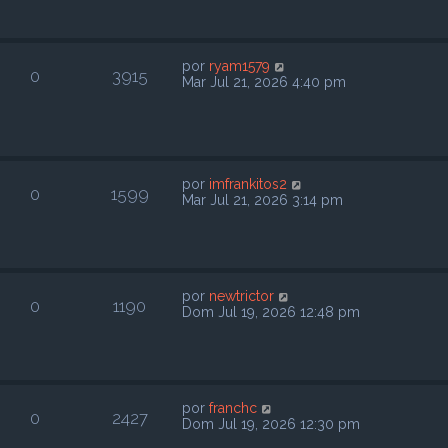
por
ryam1579
0
3915
Mar Jul 21, 2026 4:40 pm
por
imfrankitos2
0
1599
Mar Jul 21, 2026 3:14 pm
por
newtrictor
0
1190
Dom Jul 19, 2026 12:48 pm
por
franchc
0
2427
Dom Jul 19, 2026 12:30 pm