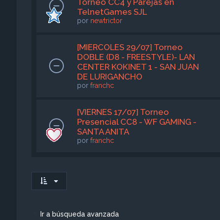
Torneo CC4 y Parejas en
TelnetGames SJL
por
newtrictor
[MIERCOLES 29/07] Torneo
DOBLE (D8 - FREESTYLE)- LAN
CENTER KOKINET 1 - SAN JUAN
DE LURIGANCHO
por
franchc
[VIERNES 17/07] Torneo
Presencial CC8 - WF GAMING -
SANTA ANITA
por
franchc
Ir a búsqueda avanzada