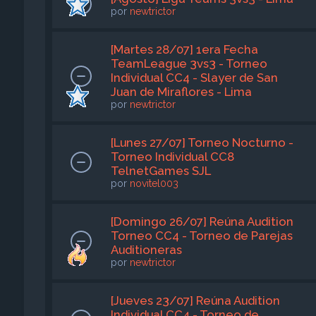
por
newtrictor
[Martes 28/07] 1era Fecha
TeamLeague 3vs3 - Torneo
Individual CC4 - Slayer de San
Juan de Miraflores - Lima
por
newtrictor
[Lunes 27/07] Torneo Nocturno -
Torneo Individual CC8
TelnetGames SJL
por
novitel003
[Domingo 26/07] Reúna Audition
Torneo CC4 - Torneo de Parejas
Auditioneras
por
newtrictor
[Jueves 23/07] Reúna Audition
Individual CC4 - Torneo de