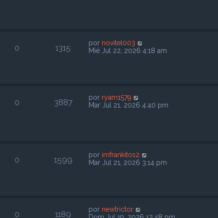
por
novitel003
0
1315
Mié Jul 22, 2026 4:18 am
por
ryam1579
0
3887
Mar Jul 21, 2026 4:40 pm
por
imfrankitos2
0
1599
Mar Jul 21, 2026 3:14 pm
por
newtrictor
0
1189
Dom Jul 19, 2026 12:48 pm