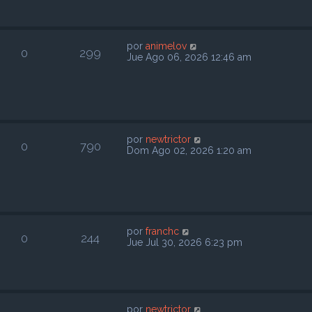
por
animelov
0
299
Jue Ago 06, 2026 12:46 am
por
newtrictor
0
790
Dom Ago 02, 2026 1:20 am
por
franchc
0
244
Jue Jul 30, 2026 6:23 pm
por
newtrictor