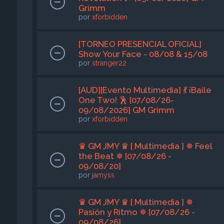
Grimm
por
xforbidden
[TORNEO PRESENCIAL OFICIAL]
Show Your Face - 08/08 & 15/08
por
stranger22
[AUD][Evento Multimedia] 💃 ¡Baile
One Two! 🕺 [07/08/26-
09/08/2026] GM Grimm
por
xforbidden
♛ GM JMY ♛ [ Multimedia ] ✵ Feel
the Beat ✵ [07/08/26 -
09/08/20]
por
jamyss
♛ GM JMY ♛ [ Multimedia ] ✵
Pasión y Ritmo ✵ [07/08/26 -
09/08/26]