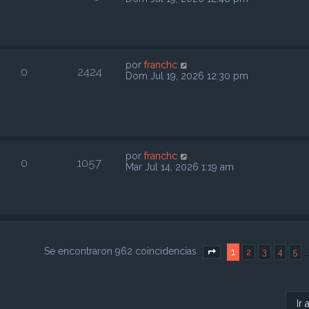
por
franchc
0
2424
Dom Jul 19, 2026 12:30 pm
por
franchc
0
1057
Mar Jul 14, 2026 1:19 am
Se encontraron 962 coincidencias
1
2
3
4
5
Página
1
de
39
Ir 