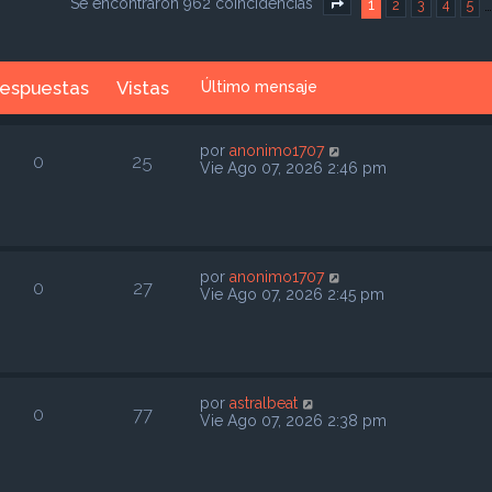
Se encontraron 962 coincidencias
1
2
3
4
5
Página
1
de
39
espuestas
Vistas
Último mensaje
por
anonimo1707
0
25
Vie Ago 07, 2026 2:46 pm
por
anonimo1707
0
27
Vie Ago 07, 2026 2:45 pm
por
astralbeat
0
77
Vie Ago 07, 2026 2:38 pm