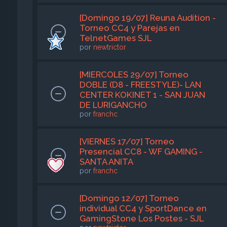
[Domingo 19/07] Reuna Audition -
Torneo CC4 y Parejas en
TelnetGames SJL
por
newtrictor
[MIERCOLES 29/07] Torneo
DOBLE (D8 - FREESTYLE)- LAN
CENTER KOKINET 1 - SAN JUAN
DE LURIGANCHO
por
franchc
[VIERNES 17/07] Torneo
Presencial CC8 - WF GAMING -
SANTA ANITA
por
franchc
[Domingo 12/07] Torneo
individual CC4 y SportDance en
GamingStone Los Postes - SJL