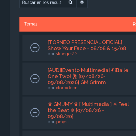
Buscar
Búsqueda avanzada
R
Temas
[TORNEO PRESENCIAL OFICIAL]
Show Your Face - 08/08 & 15/08
por
stranger22
[AUD][Evento Multimedia] 💃 ¡Baile
One Two! 🕺 [07/08/26-
09/08/2026] GM Grimm
por
xforbidden
♛ GM JMY ♛ [ Multimedia ] ✵ Feel
the Beat ✵ [07/08/26 -
09/08/20]
por
jamyss