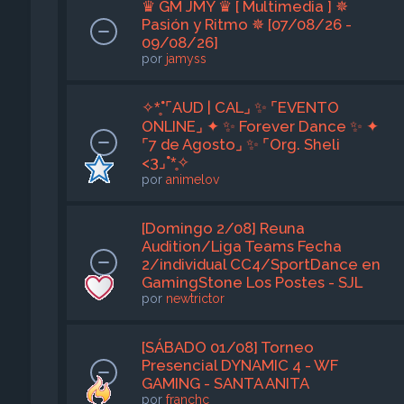
♛ GM JMY ♛ [ Multimedia ] ✵
Pasión y Ritmo ✵ [07/08/26 -
09/08/26]
por
jamyss
✧*̥˚⌜AUD | CAL⌟ ✨ ⌜EVENTO
ONLINE⌟ ✦ ✨ Forever Dance ✨ ✦
⌜7 de Agosto⌟ ✨ ⌜Org. Sheli
<3⌟˚*̥✧
por
animelov
[Domingo 2/08] Reuna
Audition/Liga Teams Fecha
2/individual CC4/SportDance en
GamingStone Los Postes - SJL
por
newtrictor
[SÁBADO 01/08] Torneo
Presencial DYNAMIC 4 - WF
GAMING - SANTA ANITA
por
franchc