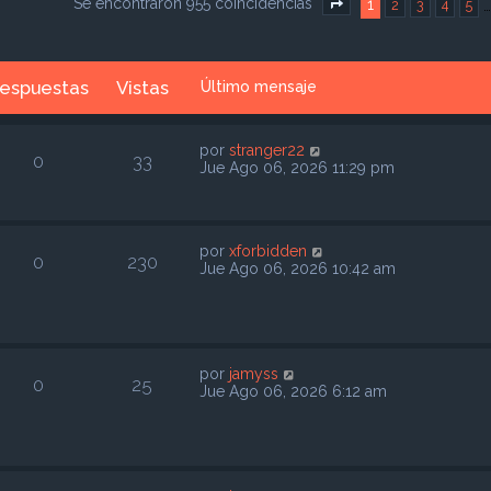
Se encontraron 955 coincidencias
1
2
3
4
5
Página
1
de
39
espuestas
Vistas
Último mensaje
por
stranger22
0
33
Jue Ago 06, 2026 11:29 pm
por
xforbidden
0
230
Jue Ago 06, 2026 10:42 am
por
jamyss
0
25
Jue Ago 06, 2026 6:12 am