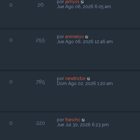
por
jamyss
0
26
Jue Ago 06, 2026 6:05 am
por
animelov
0
255
Jue Ago 06, 2026 12:46 am
por
newtrictor
0
785
Dom Ago 02, 2026 1:20 am
por
franchc
0
220
Jue Jul 30, 2026 6:23 pm