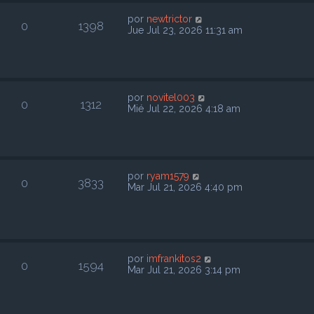
por
newtrictor
0
1398
Jue Jul 23, 2026 11:31 am
por
novitel003
0
1312
Mié Jul 22, 2026 4:18 am
por
ryam1579
0
3833
Mar Jul 21, 2026 4:40 pm
por
imfrankitos2
0
1594
Mar Jul 21, 2026 3:14 pm