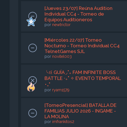
[Jueves 23/07] Reúna Audition
Individual CC4 - Torneo de
Equipos Auditioneros
por
newtrictor
[Miércoles 22/07] Torneo
Nocturno - Torneo Individual CC4
TelnetGames SJL
por
novitel003
╰ଽ꒰ GUÍA ◞˚₊ FAM INFINITE BOSS
BATTLE ‧₊˚ ✧ EVENTO TEMPORAL
･₊˚
por
ryam1579
[TorneoPresencial] BATALLA DE
FAMILIAS JULIO 2026 - INGAME -
LA MOLINA
por
imfrankitos2