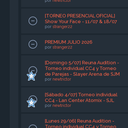
por
newtrictor
[TORNEO PRESENCIAL OFICIAL]
Show Your Face - 11/07 & 18/07
por
stranger22
PREMIUM JULIO 2026
por
stranger22
[Domingo 5/07] Reuna Audition -
Torneo individual CC4 y Torneo
de Parejas - Slayer Arena de SJM
por
newtrictor
[Sábado 4/07] Torneo individual
CC4 - Lan Center Atomix - SJL
por
newtrictor
[Lunes 29/06] Reuna Audition -
Torneo individual CC4 y Torneo