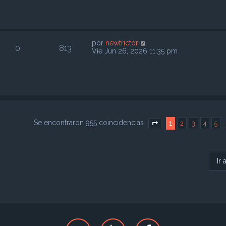
por
newtrictor
0
813
Vie Jun 26, 2026 11:35 pm
Se encontraron 955 coincidencias
1
2
3
4
5
Página
1
de
39
Ir 