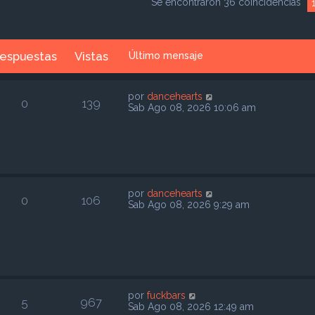
Se encontraron 36 coincidencias
espuestas
Vistas
Último mensaje
por
dancehearts
0
139
Sab Ago 08, 2026 10:06 am
por
dancehearts
0
106
Sab Ago 08, 2026 9:29 am
por
fuckbars
5
967
Sab Ago 08, 2026 12:49 am