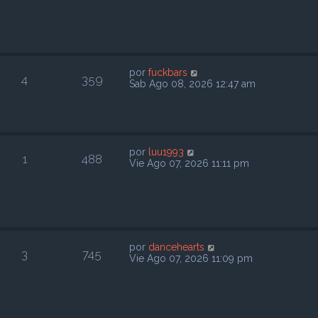
por
fuckbars
4
359
Sab Ago 08, 2026 12:47 am
por
luu1993
1
488
Vie Ago 07, 2026 11:11 pm
por
dancehearts
3
745
Vie Ago 07, 2026 11:09 pm