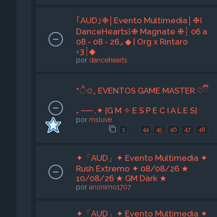
｢AUD｣❉│Evento Multimedia│❉꒰
DanceHearts꒱❉ Magnate ❉┊ 06 a
08 - 08 - 26⌟ ◆ | Org x Rintaro
‹3┊◆
por
dancehearts
*ੈ✩₊ EVENTOS GAME MASTER ♡ྀི
₊ ── .✦ [G M ✧ E S P E C I A L E S]
por
msluve
…
1
44
45
46
47
48
✦「AUD」✦ Evento Multimedia ✦
Rush Extremo ✦ 08/08/26 ★
10/08/26 ★ GM Dàrk ★
por
anonimo1707
✦「AUD」✦ Evento Multimedia ✦