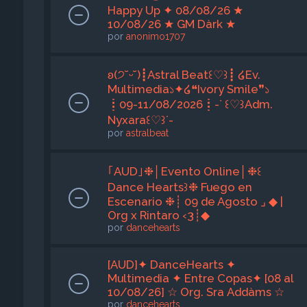
Happy Up ✦ 08/08/26 ★
10/08/26 ★ GM Dàrk ★
por
anonimo1707
ʚ(੭˘ᵕ˘)┋Astral Beat꒰♡︎꒱┋ ໒Ev.
Multimedia১✦໒❝Ivory Smile❞১
┋09-11/08/2026┋-` ꒰♡︎꒱Adm.
Nyxara꒰♡︎꒱´-
por
astralbeat
｢AUD｣❉│Evento Online│❉꒰
Dance Hearts꒱❉ Fuego en
Escenario ❉┊ 09 de Agosto ⌟ ◆ |
Org x Rintaro ‹3┊◆
por
dancehearts
[AUD]✦ DanceHearts ✦
Multimedia ✦ Entre Copas✦ [08 al
10/08/26] ☆ Org. Sra Addàms ☆
por
dancehearts