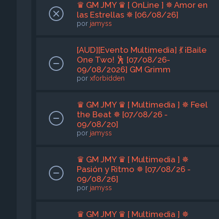
♛ GM JMY ♛ [ OnLine ] ✵ Amor en
las Estrellas ✵ [06/08/26]
por
jamyss
[AUD][Evento Multimedia] 💃 ¡Baile
One Two! 🕺 [07/08/26-
09/08/2026] GM Grimm
por
xforbidden
♛ GM JMY ♛ [ Multimedia ] ✵ Feel
the Beat ✵ [07/08/26 -
09/08/20]
por
jamyss
♛ GM JMY ♛ [ Multimedia ] ✵
Pasión y Ritmo ✵ [07/08/26 -
09/08/26]
por
jamyss
♛ GM JMY ♛ [ Multimedia ] ✵