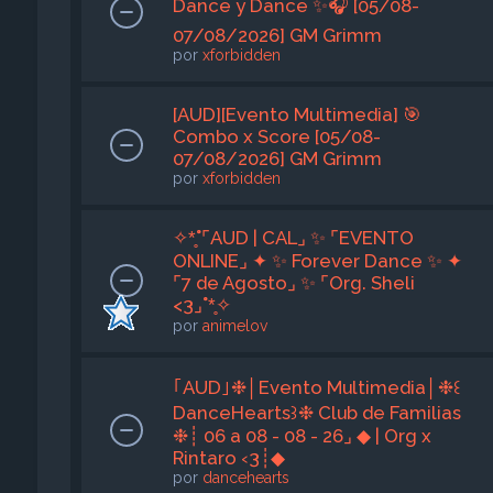
Dance y Dance ✨🎧 [05/08-
07/08/2026] GM Grimm
por
xforbidden
[AUD][Evento Multimedia] 🎯
Combo x Score [05/08-
07/08/2026] GM Grimm
por
xforbidden
✧*̥˚⌜AUD | CAL⌟ ✨ ⌜EVENTO
ONLINE⌟ ✦ ✨ Forever Dance ✨ ✦
⌜7 de Agosto⌟ ✨ ⌜Org. Sheli
<3⌟˚*̥✧
por
animelov
｢AUD｣❉│Evento Multimedia│❉꒰
DanceHearts꒱❉ Club de Familias
❉┊ 06 a 08 - 08 - 26⌟ ◆ | Org x
Rintaro ‹3┊◆
por
dancehearts