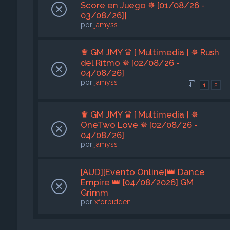
Score en Juego ✵ [01/08/26 -
03/08/26]]
por
jamyss
♛ GM JMY ♛ [ Multimedia ] ✵ Rush
del Ritmo ✵ [02/08/26 -
04/08/26]
por
jamyss
1
2
♛ GM JMY ♛ [ Multimedia ] ✵
OneTwo Love ✵ [02/08/26 -
04/08/26]
por
jamyss
[AUD][Evento Online]👑 Dance
Empire 👑 [04/08/2026] GM
Grimm
por
xforbidden