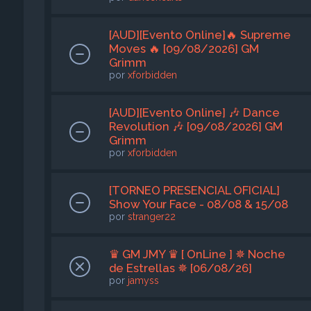
[AUD][Evento Online]🔥 Supreme
Moves 🔥 [09/08/2026] GM
Grimm
por
xforbidden
[AUD][Evento Online] 🎶 Dance
Revolution 🎶 [09/08/2026] GM
Grimm
por
xforbidden
[TORNEO PRESENCIAL OFICIAL]
Show Your Face - 08/08 & 15/08
por
stranger22
♛ GM JMY ♛ [ OnLine ] ✵ Noche
de Estrellas ✵ [06/08/26]
por
jamyss