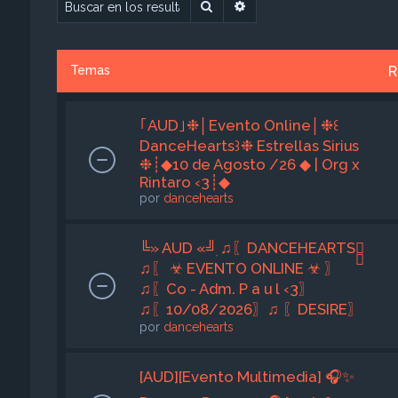
Buscar
Búsqueda avanzada
R
Temas
｢AUD｣❉│Evento Online│❉꒰
DanceHearts꒱❉ Estrellas Sirius
❉┊◆10 de Agosto /26 ◆ | Org x
Rintaro ‹3┊◆
por
dancehearts
╚» AUD «╝ִ ♫〖DANCEHEARTS〗ִ
♫〖 ☣︎ EVENTO ONLINE ☣︎ 〗
♫〖Co - Adm. P a u l ‹3〗
♫〖10/08/2026〗♫ 〖DESIRE〗
por
dancehearts
[AUD][Evento Multimedia] 🎧✨