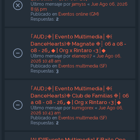
Último mensaje por
jamyss
«
Jue Ago 06, 2026
8:55 pm
Publicado en
Eventos online (GM)
Respuestas:
2
｢AUD｣❉│Evento Multimedia│❉꒰
DanceHearts꒱❉ Magnate ❉┊ 06 a 08 -
08 - 26⌟ ◆ | Org x Rintaro ‹3┊◆
Último mensaje por
elianep07
«
Jue Ago 06,
2026 10:48 am
Publicado en
Eventos multimedia (SF)
Respuestas:
3
｢AUD｣❉│Evento Multimedia│❉꒰
DanceHearts꒱❉ Club de Familias ❉┊ 06
a 08 - 08 - 26⌟ ◆ | Org x Rintaro ‹3┊◆
Último mensaje por
kumigorex
«
Jue Ago 06,
2026 10:43 am
Publicado en
Eventos multimedia (SF)
Respuestas:
2
[AUD][Evento Multimedia] 💃 ¡Baile One