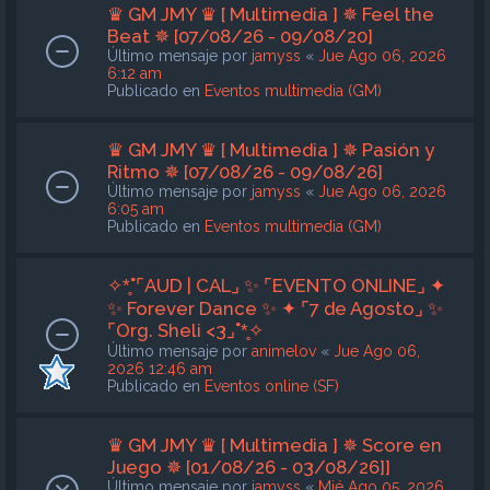
♛ GM JMY ♛ [ Multimedia ] ✵ Feel the
Beat ✵ [07/08/26 - 09/08/20]
Último mensaje por
jamyss
«
Jue Ago 06, 2026
6:12 am
Publicado en
Eventos multimedia (GM)
♛ GM JMY ♛ [ Multimedia ] ✵ Pasión y
Ritmo ✵ [07/08/26 - 09/08/26]
Último mensaje por
jamyss
«
Jue Ago 06, 2026
6:05 am
Publicado en
Eventos multimedia (GM)
✧*̥˚⌜AUD | CAL⌟ ✨ ⌜EVENTO ONLINE⌟ ✦
✨ Forever Dance ✨ ✦ ⌜7 de Agosto⌟ ✨
⌜Org. Sheli <3⌟˚*̥✧
Último mensaje por
animelov
«
Jue Ago 06,
2026 12:46 am
Publicado en
Eventos online (SF)
♛ GM JMY ♛ [ Multimedia ] ✵ Score en
Juego ✵ [01/08/26 - 03/08/26]]
Último mensaje por
jamyss
«
Mié Ago 05, 2026