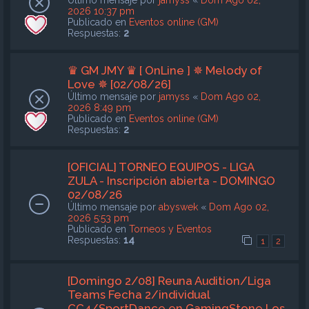
Último mensaje por
jamyss
«
Dom Ago 02,
2026 10:37 pm
Publicado en
Eventos online (GM)
Respuestas:
2
♛ GM JMY ♛ [ OnLine ] ✵ Melody of
Love ✵ [02/08/26]
Último mensaje por
jamyss
«
Dom Ago 02,
2026 8:49 pm
Publicado en
Eventos online (GM)
Respuestas:
2
[OFICIAL] TORNEO EQUIPOS - LIGA
ZULA - Inscripción abierta - DOMINGO
02/08/26
Último mensaje por
abyswek
«
Dom Ago 02,
2026 5:53 pm
Publicado en
Torneos y Eventos
Respuestas:
14
1
2
[Domingo 2/08] Reuna Audition/Liga
Teams Fecha 2/individual
CC4/SportDance en GamingStone Los