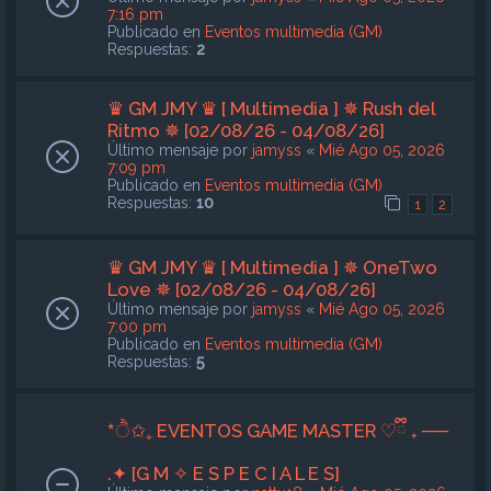
7:16 pm
Publicado en
Eventos multimedia (GM)
Respuestas:
2
♛ GM JMY ♛ [ Multimedia ] ✵ Rush del
Ritmo ✵ [02/08/26 - 04/08/26]
Último mensaje por
jamyss
«
Mié Ago 05, 2026
7:09 pm
Publicado en
Eventos multimedia (GM)
Respuestas:
10
1
2
♛ GM JMY ♛ [ Multimedia ] ✵ OneTwo
Love ✵ [02/08/26 - 04/08/26]
Último mensaje por
jamyss
«
Mié Ago 05, 2026
7:00 pm
Publicado en
Eventos multimedia (GM)
Respuestas:
5
*ੈ✩₊ EVENTOS GAME MASTER ♡ྀི ₊ ──
.✦ [G M ✧ E S P E C I A L E S]