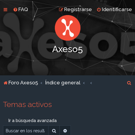
FAQ
Registrarse
Identificarse
Axeso5
B
Foro Axeso5
Índice general
u
s
Temas activos
c
a
Ir a búsqueda avanzada
r
Buscar
Búsqueda avanzada