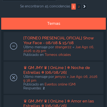
Se encontraron 45 coincidencias
1
2
Siguiente
Temas
[TORNEO PRESENCIAL OFICIAL] Show
Your Face - 08/08 & 15/08
Último mensaje por
stranger22
«
Jue Ago 06,
2026 11:29 pm
Publicado en
Torneos oficiales
♛ GM JMY ♛ [ OnLine ] ✵ Noche de
Estrellas ✵ [06/08/26]
Último mensaje por
jamyss
«
Jue Ago 06, 2026
9:38 pm
Publicado en
Eventos online (GM)
Respuestas:
2
♛ GM JMY ♛ [ OnLine ] ✵ Amor en las
Estrellas ✵ [06/08/26]