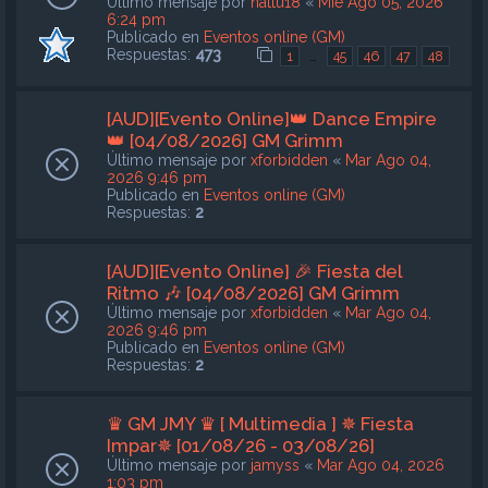
Último mensaje por
nattu18
«
Mié Ago 05, 2026
6:24 pm
Publicado en
Eventos online (GM)
Respuestas:
473
…
1
45
46
47
48
[AUD][Evento Online]👑 Dance Empire
👑 [04/08/2026] GM Grimm
Último mensaje por
xforbidden
«
Mar Ago 04,
2026 9:46 pm
Publicado en
Eventos online (GM)
Respuestas:
2
[AUD][Evento Online] 🎉 Fiesta del
Ritmo 🎶 [04/08/2026] GM Grimm
Último mensaje por
xforbidden
«
Mar Ago 04,
2026 9:46 pm
Publicado en
Eventos online (GM)
Respuestas:
2
♛ GM JMY ♛ [ Multimedia ] ✵ Fiesta
Impar✵ [01/08/26 - 03/08/26]
Último mensaje por
jamyss
«
Mar Ago 04, 2026
1:03 pm