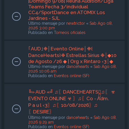
[Domingo 9/08] Reuna Audition/Liga
Teams Fecha 3/individual
CC4/SportDance en ATOMIX Los
Jardines - SJL
Último mensaje por
newtrictor
«
Sab Ago 08,
2026 3:00 pm
Publicado en
Torneos oficiales
｢AUD｣❉│Evento Online│❉꒰
DanceHearts꒱❉ Estrellas Sirius ❉┊◆10
de Agosto /26 ◆ | Org x Rintaro ‹3┊◆
Último mensaje por
dancehearts
«
Sab Ago 08,
2026 10:06 am
Publicado en
Eventos online (SF)
╚» AUD «╝ִ ♫〖DANCEHEARTS〗ִ♫〖 ☣︎
EVENTO ONLINE ☣︎ 〗♫〖Co - Adm.
P a u l ‹3〗♫〖10/08/2026〗♫
〖DESIRE〗
Último mensaje por
dancehearts
«
Sab Ago 08,
2026 9:29 am
Publicado en
Eventos online (SF)