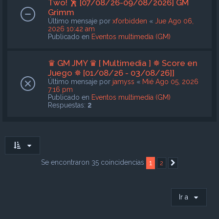
Two! 🕺 [07/08/26-09/08/2026] GM
Grimm
Último mensaje por
xforbidden
«
Jue Ago 06,
2026 10:42 am
Publicado en
Eventos multimedia (GM)
♛ GM JMY ♛ [ Multimedia ] ✵ Score en
Juego ✵ [01/08/26 - 03/08/26]]
Último mensaje por
jamyss
«
Mié Ago 05, 2026
7:16 pm
Publicado en
Eventos multimedia (GM)
Respuestas:
2
Se encontraron 35 coincidencias
1
2
Siguiente
Ir a