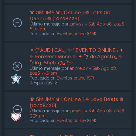
♛ GM JMY ♛ [ OnLine ] ✵ Let's Go
Dance ✵ [10/08/26]
Último mensaje por
jamyss
«
Sab Ago 08, 2026
8:02 pm
Publicado en
Eventos online (GM)
✧*̥˚⌜AUD | CAL⌟ ✨ ⌜EVENTO ONLINE⌟ ✦
✨ Forever Dance ✨ ✦ ⌜7 de Agosto⌟ ✨
⌜Org. Sheli <3⌟˚*̥✧
Último mensaje por
animelov
«
Sab Ago 08,
2026 7:56 pm
Publicado en
Eventos online (SF)
Respuestas:
2
♛ GM JMY ♛ [ OnLine ] ✵ Love Beats ✵
[10/08/26]
Último mensaje por
jamyss
«
Sab Ago 08, 2026
5:58 pm
Publicado en
Eventos online (GM)