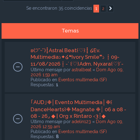
Se encontraron 35 coincidencias
1
2
Siguiente
Temas
ʚ(੭˘ᵕ˘)┋Astral Beat꒰♡︎꒱┋ ໒Ev.
Multimedia১✦໒❝Ivory Smile❞১ ┋09-
11/08/2026┋-` ꒰♡︎꒱Adm. Nyxara꒰♡︎꒱´-
Último mensaje por
astralbeat
«
Dom Ago 09,
2026 1:59 am
Publicado en
Eventos multimedia (SF)
Respuestas:
1
｢AUD｣❉│Evento Multimedia│❉꒰
DanceHearts꒱❉ Magnate ❉┊ 06 a 08 -
08 - 26⌟ ◆ | Org x Rintaro ‹3┊◆
Último mensaje por
adelin123
«
Dom Ago 09,
2026 12:59 am
Publicado en
Eventos multimedia (SF)
Respuestas:
8