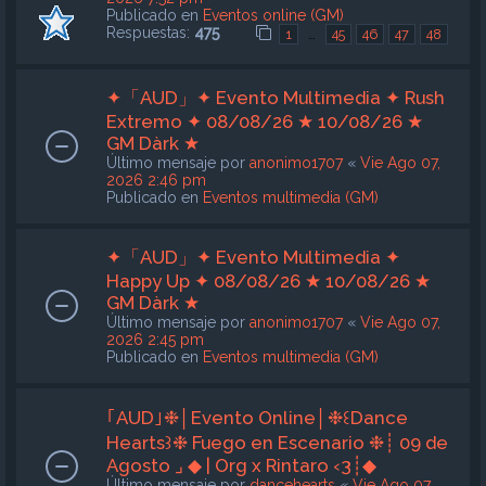
Publicado en
Eventos online (GM)
Respuestas:
475
…
1
45
46
47
48
✦「AUD」✦ Evento Multimedia ✦ Rush
Extremo ✦ 08/08/26 ★ 10/08/26 ★
GM Dàrk ★
Último mensaje por
anonimo1707
«
Vie Ago 07,
2026 2:46 pm
Publicado en
Eventos multimedia (GM)
✦「AUD」✦ Evento Multimedia ✦
Happy Up ✦ 08/08/26 ★ 10/08/26 ★
GM Dàrk ★
Último mensaje por
anonimo1707
«
Vie Ago 07,
2026 2:45 pm
Publicado en
Eventos multimedia (GM)
｢AUD｣❉│Evento Online│❉꒰Dance
Hearts꒱❉ Fuego en Escenario ❉┊ 09 de
Agosto ⌟ ◆ | Org x Rintaro ‹3┊◆
Último mensaje por
dancehearts
«
Vie Ago 07,