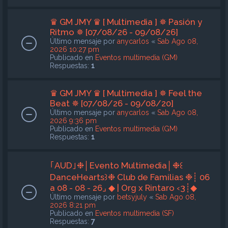
♛ GM JMY ♛ [ Multimedia ] ✵ Pasión y
Ritmo ✵ [07/08/26 - 09/08/26]
Último mensaje por
anycarlos
«
Sab Ago 08,
2026 10:27 pm
Publicado en
Eventos multimedia (GM)
Respuestas:
1
♛ GM JMY ♛ [ Multimedia ] ✵ Feel the
Beat ✵ [07/08/26 - 09/08/20]
Último mensaje por
anycarlos
«
Sab Ago 08,
2026 9:36 pm
Publicado en
Eventos multimedia (GM)
Respuestas:
1
｢AUD｣❉│Evento Multimedia│❉꒰
DanceHearts꒱❉ Club de Familias ❉┊ 06
a 08 - 08 - 26⌟ ◆ | Org x Rintaro ‹3┊◆
Último mensaje por
betsyjuly
«
Sab Ago 08,
2026 8:21 pm
Publicado en
Eventos multimedia (SF)
Respuestas:
7