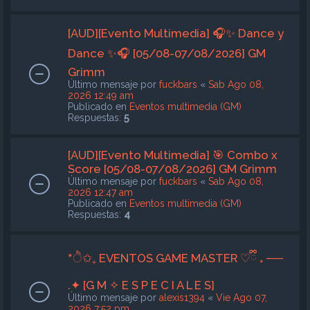
[AUD][Evento Multimedia] 🎧✨ Dance y
Dance ✨🎧 [05/08-07/08/2026] GM
Grimm
Último mensaje por
fuckbars
«
Sab Ago 08,
2026 12:49 am
Publicado en
Eventos multimedia (GM)
Respuestas:
5
[AUD][Evento Multimedia] 🎯 Combo x
Score [05/08-07/08/2026] GM Grimm
Último mensaje por
fuckbars
«
Sab Ago 08,
2026 12:47 am
Publicado en
Eventos multimedia (GM)
Respuestas:
4
*ੈ✩₊ EVENTOS GAME MASTER ♡ྀི ₊ ──
.✦ [G M ✧ E S P E C I A L E S]
Último mensaje por
alexis1394
«
Vie Ago 07,
2026 7:52 pm