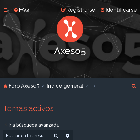
FAQ
Registrarse
Identificarse
Axeso5
B
Foro Axeso5
Índice general
u
s
Temas activos
c
a
Ir a búsqueda avanzada
r
Buscar
Búsqueda avanzada