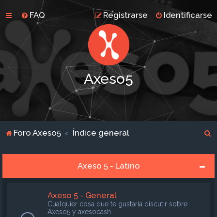
FAQ
Registrarse
Identificarse
Axeso5
B
Foro Axeso5
Índice general
u
s
Axeso 5 - Latino
c
a
Axeso 5 - General
r
Cualquier cosa que te gustaría discutir sobre
Axeso5 y axesocash