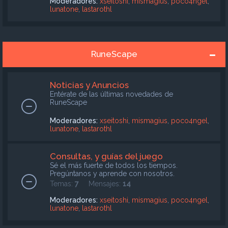
Moderadores:
xseitoshi
,
mismagius
,
poco4ngel
,
lunatone
,
lastarothl
RuneScape
Noticias y Anuncios
Entérate de las últimas novedades de
RuneScape
Moderadores:
xseitoshi
,
mismagius
,
poco4ngel
,
lunatone
,
lastarothl
Consultas, y guías del juego
Sé el más fuerte de todos los tiempos.
Pregúntanos y aprende con nosotros.
Temas:
7
Mensajes:
14
Moderadores:
xseitoshi
,
mismagius
,
poco4ngel
,
lunatone
,
lastarothl