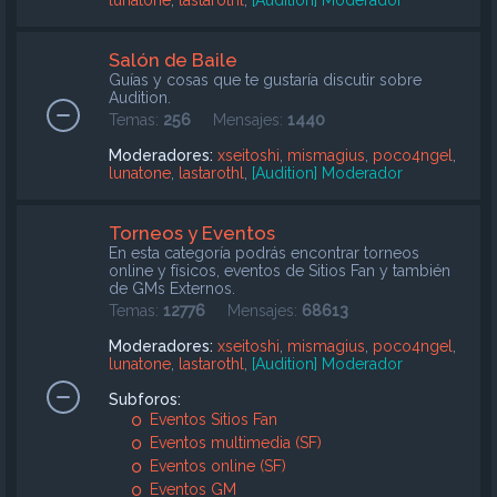
lunatone
,
lastarothl
,
[Audition] Moderador
Salón de Baile
Guías y cosas que te gustaría discutir sobre
Audition.
Temas:
256
Mensajes:
1440
Moderadores:
xseitoshi
,
mismagius
,
poco4ngel
,
lunatone
,
lastarothl
,
[Audition] Moderador
Torneos y Eventos
En esta categoría podrás encontrar torneos
online y físicos, eventos de Sitios Fan y también
de GMs Externos.
Temas:
12776
Mensajes:
68613
Moderadores:
xseitoshi
,
mismagius
,
poco4ngel
,
lunatone
,
lastarothl
,
[Audition] Moderador
Subforos:
Eventos Sitios Fan
Eventos multimedia (SF)
Eventos online (SF)
Eventos GM