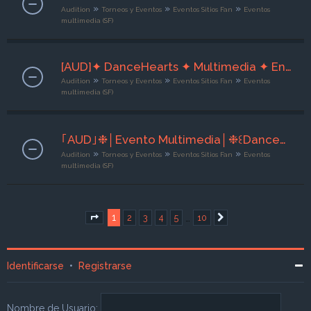
»
»
»
Audition
Torneos y Eventos
Eventos Sitios Fan
Eventos
multimedia (SF)
[AUD]✦ DanceHearts ✦ Multimedia ✦ Entre Copas✦ [08 al 10/08/26] ☆ Org. Sra Addàms ☆
»
»
»
Audition
Torneos y Eventos
Eventos Sitios Fan
Eventos
multimedia (SF)
｢AUD｣❉│Evento Multimedia│❉꒰DanceHearts꒱❉ Florales ❉┊ 10 a 12 /08 /26 ◆ | Org x Rintaro ‹3┊◆
»
»
»
Audition
Torneos y Eventos
Eventos Sitios Fan
Eventos
multimedia (SF)
1
…
2
3
4
5
10
Página
1
de
10
Siguiente
Identificarse
•
Registrarse
Nombre de Usuario: