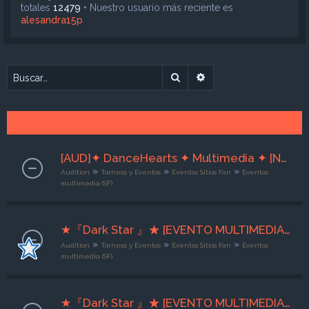
totales
12479
• Nuestro usuario más reciente es
alesandra15p
Buscar
Búsqueda avanzada
[AUD]✦ DanceHearts ✦ Multimedia ✦ [Noche Gamers] [10 al 12/08/26] ☆ Org-Sra Addàms ☆
»
»
»
Audition
Torneos y Eventos
Eventos Sitios Fan
Eventos
multimedia (SF)
★『Dark Star 』★ [EVENTO MULTIMEDIA] ★ Pétalo ★ [10/08/26 al 12/08/26] [ ORG: × Quinn × ] ★
»
»
»
Audition
Torneos y Eventos
Eventos Sitios Fan
Eventos
multimedia (SF)
★『Dark Star 』★ [EVENTO MULTIMEDIA] ★ Adorno ★ [10/08/26 al 12/08/26] [ ORG: × Quinn × ] ★