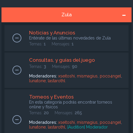
Zula
Noticias y Anuncios
Entérate de las últimas novedades de Zula
Temas:
1
Mensajes:
1
Consultas, y guías del juego
Temas:
3
Mensajes:
90
Moderadores:
xseitoshi
,
mismagius
,
poco4ngel
,
lunatone
,
lastarothl
Torneos y Eventos
En esta categoría podrás encontrar torneos
online y físicos
Temas:
20
Mensajes:
265
Moderadores:
xseitoshi
,
mismagius
,
poco4ngel
,
lunatone
,
lastarothl
,
[Audition] Moderador