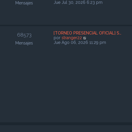
m
e
Jue Jul 30, 2026 6:23 pm
Mensajes
e
r
n
ú
s
l
a
t
j
i
e
m
[TORNEO PRESENCIAL OFICIAL] S…
68573
o
V
por
stranger22
m
e
Jue Ago 06, 2026 11:29 pm
Mensajes
e
r
n
ú
s
l
a
t
j
i
e
m
o
m
e
n
s
a
j
e