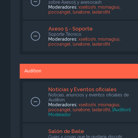
sobre Axeso5 y axesocash
Moderadores:
xseitoshi
,
mismagius
,
poco4ngel
,
lunatone
,
lastarothl
Axeso 5 - Soporte
Soporte Técnico
Moderadores:
xseitoshi
,
mismagius
,
poco4ngel
,
lunatone
,
lastarothl
Audition
Noticias y Eventos oficiales
Noticias, anuncios y eventos oficiales de
Audition.
Moderadores:
xseitoshi
,
mismagius
,
poco4ngel
,
lunatone
,
lastarothl
,
[Audition]
Moderador
Salón de Baile
Guías y cosas que te gustaría discutir