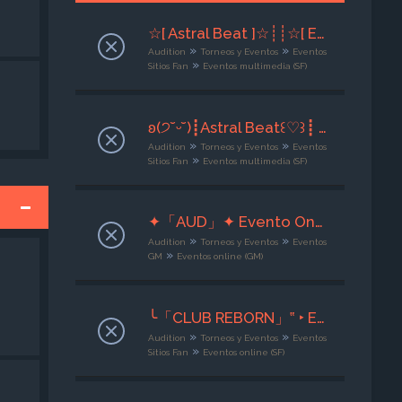
☆[ Astral Beat ]☆┊┊☆[ Evento Multimedia ]☆┊┊☆ Dance ☆┊┊☆[ 27 - 29 de Julio 2026 ]☆┊┊☆ Org × Sisu ☆
»
»
Audition
Torneos y Eventos
Eventos
»
Sitios Fan
Eventos multimedia (SF)
ʚ(੭˘ᵕ˘)┋Astral Beat꒰♡︎꒱┋ ໒Ev. Multimedia১✦໒❝Gritos de Libertad❞১ ┋26-28/07/2026┋-` ꒰♡︎꒱Adm. Nyxara꒰♡︎꒱´-
»
»
Audition
Torneos y Eventos
Eventos
»
Sitios Fan
Eventos multimedia (SF)
✦「AUD」✦ Evento Online ✦Maestros del Baile ✦ 30/07/26 ★ GM Dàrk ★
»
»
Audition
Torneos y Eventos
Eventos
»
GM
Eventos online (GM)
╰「CLUB REBORN」‟ ‣ EVENTO ONLINE【RAÍCES】★ 28/07 ★ ADM KENDRA ★
»
»
Audition
Torneos y Eventos
Eventos
»
Sitios Fan
Eventos online (SF)