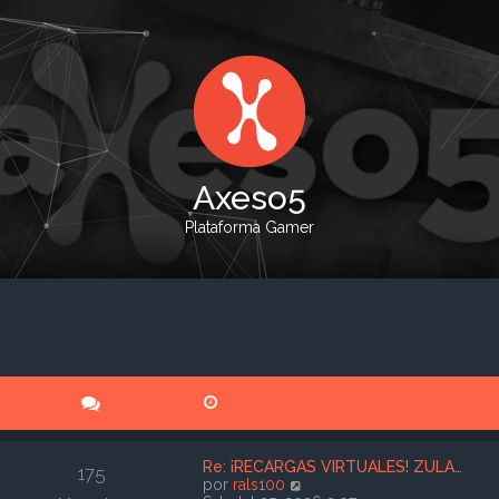
Axeso5
Plataforma Gamer
Re: ¡RECARGAS VIRTUALES! ZULA…
175
V
por
rals100