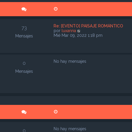
Re: [EVENTO] PAISAJE ROMÁNTICO
73
V
por
luxanna
e
Mié Mar 09, 2022 1:18 pm
Mensajes
r
ú
l
t
i
No hay mensajes
0
m
o
Mensajes
m
e
n
s
a
j
e
No hay mensajes
0