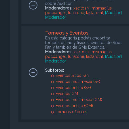
sobre Audition.
Moderadores:
xseitoshi
,
mismagius
,
poco4ngel
,
lunatone
,
lastarothl
,
[Audition]
Moderador
Torneos y Eventos
En esta categoría podrás encontrar
torneos online y físicos, eventos de Sitios
Fan y también de GMs Externos.
Moderadores:
xseitoshi
,
mismagius
,
poco4ngel
,
lunatone
,
lastarothl
,
[Audition]
Moderador
Subforos:
Eventos Sitios Fan
Eventos multimedia (SF)
Eventos online (SF)
Eventos GM
Eventos multimedia (GM)
Eventos online (GM)
Torneos oficiales