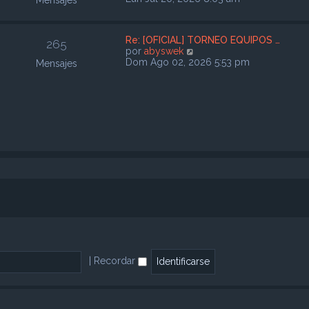
Mensajes
m
r
o
ú
m
l
e
Re: [OFICIAL] TORNEO EQUIPOS …
t
265
n
V
por
abyswek
i
s
e
Dom Ago 02, 2026 5:53 pm
Mensajes
m
a
r
o
j
ú
m
e
l
e
t
n
i
s
m
a
o
j
m
e
e
n
s
a
j
e
|
Recordar