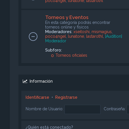
poco4ngel
,
lunatone
,
lastarothl
Torneos y Eventos
En esta categoría podrás encontrar
torneos online y físicos
Moderadores:
xseitoshi
,
mismagius
,
poco4ngel
,
lunatone
,
lastarothl
,
[Audition]
Moderador
Subforo:
Torneos oficiales
Información
Identificarse
•
Registrarse
Nombre de Usuario:
Contraseña:
¿Quién está conectado?