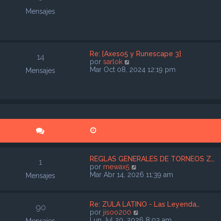
Mensajes
Re: [Axeso5 y Runescape 3]
14
V
por
sarlok
e
Mar Oct 08, 2024 12:19 pm
Mensajes
r
ú
l
t
i
m
o
m
e
n
s
REGLAS GENERALES DE TORNEOS Z…
1
a
V
por
mewax5
j
e
Mar Abr 14, 2026 11:39 am
Mensajes
e
r
ú
l
Re: ZULA LATINO - Las Leyenda…
t
90
V
por
jisoo200
i
e
Lun Jul 20, 2026 8:03 am