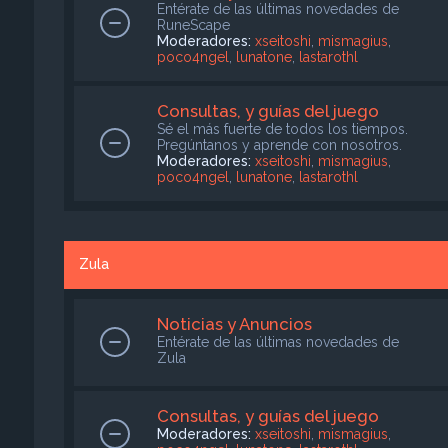
Entérate de las últimas novedades de
RuneScape
Moderadores:
xseitoshi
,
mismagius
,
poco4ngel
,
lunatone
,
lastarothl
Consultas, y guías del juego
Sé el más fuerte de todos los tiempos.
Pregúntanos y aprende con nosotros.
Moderadores:
xseitoshi
,
mismagius
,
poco4ngel
,
lunatone
,
lastarothl
Zula
Noticias y Anuncios
Entérate de las últimas novedades de
Zula
Consultas, y guías del juego
Moderadores:
xseitoshi
,
mismagius
,