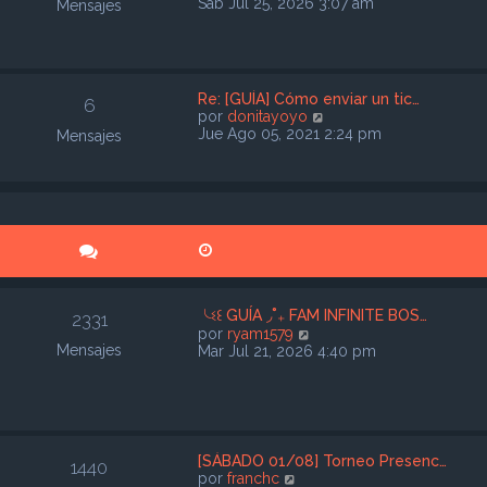
e
Sab Jul 25, 2026 3:07 am
Mensajes
r
ú
l
t
i
Re: [GUÍA] Cómo enviar un tic…
6
m
V
por
donitayoyo
o
e
Jue Ago 05, 2021 2:24 pm
Mensajes
m
r
e
ú
n
l
s
t
a
i
j
m
e
o
m
e
n
╰ଽ꒰ GUÍA ◞˚₊ FAM INFINITE BOS…
2331
s
V
por
ryam1579
a
Mensajes
e
Mar Jul 21, 2026 4:40 pm
j
r
e
ú
l
t
i
m
[SÁBADO 01/08] Torneo Presenc…
1440
o
V
por
franchc