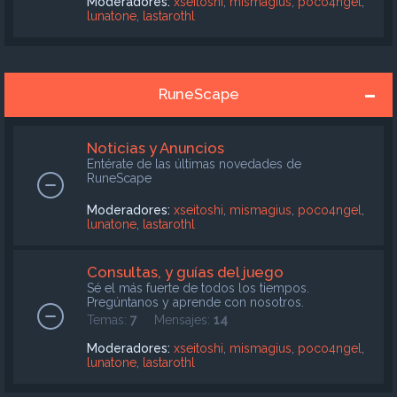
Moderadores:
xseitoshi
,
mismagius
,
poco4ngel
,
lunatone
,
lastarothl
RuneScape
Noticias y Anuncios
Entérate de las últimas novedades de
RuneScape
Moderadores:
xseitoshi
,
mismagius
,
poco4ngel
,
lunatone
,
lastarothl
Consultas, y guías del juego
Sé el más fuerte de todos los tiempos.
Pregúntanos y aprende con nosotros.
Temas:
7
Mensajes:
14
Moderadores:
xseitoshi
,
mismagius
,
poco4ngel
,
lunatone
,
lastarothl