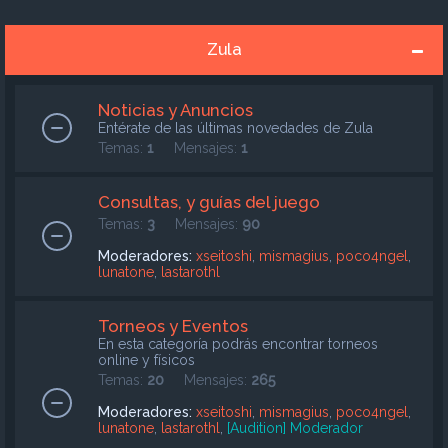
Zula
Noticias y Anuncios
Entérate de las últimas novedades de Zula
Temas:
1
Mensajes:
1
Consultas, y guías del juego
Temas:
3
Mensajes:
90
Moderadores:
xseitoshi
,
mismagius
,
poco4ngel
,
lunatone
,
lastarothl
Torneos y Eventos
En esta categoría podrás encontrar torneos
online y físicos
Temas:
20
Mensajes:
265
Moderadores:
xseitoshi
,
mismagius
,
poco4ngel
,
lunatone
,
lastarothl
,
[Audition] Moderador