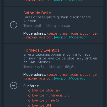
lunatone
,
lastarothl
,
[Audition] Moderador
Salón de Baile
Guías y cosas que te gustaría discutir sobre
Audition.
Temas:
256
Mensajes:
1440
Moderadores:
xseitoshi
,
mismagius
,
poco4ngel
,
lunatone
,
lastarothl
,
[Audition] Moderador
Torneos y Eventos
En esta categoría podrás encontrar torneos
online y físicos, eventos de Sitios Fan y también
de GMs Externos.
Temas:
12767
Mensajes:
68580
Moderadores:
xseitoshi
,
mismagius
,
poco4ngel
,
lunatone
,
lastarothl
,
[Audition] Moderador
Subforos:
Eventos Sitios Fan
Eventos multimedia (SF)
Eventos online (SF)
Eventos GM