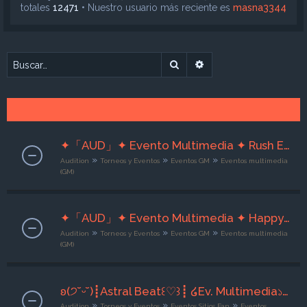
totales
12471
• Nuestro usuario más reciente es
masna3344
Buscar
Búsqueda avanzada
✦「AUD」✦ Evento Multimedia ✦ Rush Extremo ✦ 08/08/26 ★ 10/08/26 ★ GM Dàrk ★
»
»
»
Audition
Torneos y Eventos
Eventos GM
Eventos multimedia
(GM)
✦「AUD」✦ Evento Multimedia ✦ Happy Up ✦ 08/08/26 ★ 10/08/26 ★ GM Dàrk ★
»
»
»
Audition
Torneos y Eventos
Eventos GM
Eventos multimedia
(GM)
ʚ(੭˘ᵕ˘)┋Astral Beat꒰♡︎꒱┋ ໒Ev. Multimedia১✦໒❝Ivory Smile❞১ ┋09-11/08/2026┋-` ꒰♡︎꒱Adm. Nyxara꒰♡︎꒱´-
»
»
»
Audition
Torneos y Eventos
Eventos Sitios Fan
Eventos