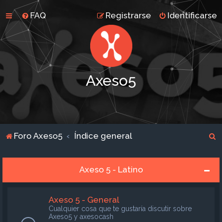
FAQ
Registrarse
Identificarse
Axeso5
B
Foro Axeso5
Índice general
u
s
Axeso 5 - Latino
c
a
Axeso 5 - General
r
Cualquier cosa que te gustaría discutir sobre
Axeso5 y axesocash