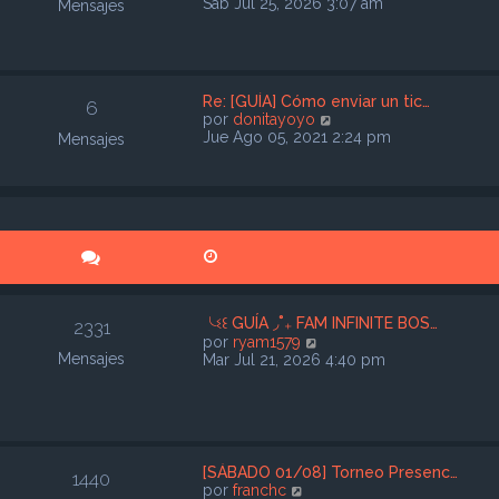
e
Sab Jul 25, 2026 3:07 am
Mensajes
r
ú
l
t
i
Re: [GUÍA] Cómo enviar un tic…
6
m
V
por
donitayoyo
o
e
Jue Ago 05, 2021 2:24 pm
Mensajes
m
r
e
ú
n
l
s
t
a
i
j
m
e
o
m
e
n
╰ଽ꒰ GUÍA ◞˚₊ FAM INFINITE BOS…
2331
s
V
por
ryam1579
a
Mensajes
e
Mar Jul 21, 2026 4:40 pm
j
r
e
ú
l
t
i
m
[SÁBADO 01/08] Torneo Presenc…
1440
o
V
por
franchc