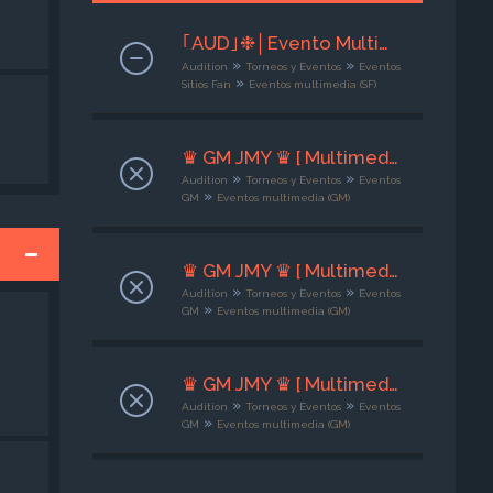
｢AUD｣❉│Evento Multimedia│❉꒰DanceHearts꒱❉ Club de Familias ❉┊ 06 a 08 - 08 - 26⌟ ◆ | Org x Rintaro ‹3┊◆
»
»
Audition
Torneos y Eventos
Eventos
»
Sitios Fan
Eventos multimedia (SF)
♛ GM JMY ♛ [ Multimedia ] ✵ Score en Juego ✵ [01/08/26 - 03/08/26]]
»
»
Audition
Torneos y Eventos
Eventos
»
GM
Eventos multimedia (GM)
♛ GM JMY ♛ [ Multimedia ] ✵ Rush del Ritmo ✵ [02/08/26 - 04/08/26]
»
»
Audition
Torneos y Eventos
Eventos
»
GM
Eventos multimedia (GM)
♛ GM JMY ♛ [ Multimedia ] ✵ OneTwo Love ✵ [02/08/26 - 04/08/26]
»
»
Audition
Torneos y Eventos
Eventos
»
GM
Eventos multimedia (GM)