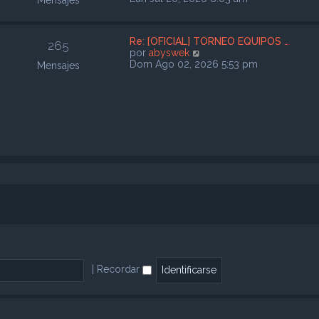
Mensajes
m
r
o
ú
m
l
e
Re: [OFICIAL] TORNEO EQUIPOS …
t
265
n
V
por
abyswek
i
s
e
Dom Ago 02, 2026 5:53 pm
Mensajes
m
a
r
o
j
ú
m
e
l
e
t
n
i
s
m
a
o
j
m
e
e
n
s
a
j
e
|
Recordar