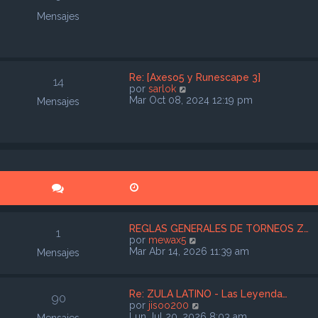
Mensajes
Re: [Axeso5 y Runescape 3]
14
V
por
sarlok
e
Mar Oct 08, 2024 12:19 pm
Mensajes
r
ú
l
t
i
m
o
m
e
n
s
REGLAS GENERALES DE TORNEOS Z…
1
a
V
por
mewax5
j
e
Mar Abr 14, 2026 11:39 am
Mensajes
e
r
ú
l
Re: ZULA LATINO - Las Leyenda…
t
90
V
por
jisoo200
i
e
Lun Jul 20, 2026 8:03 am