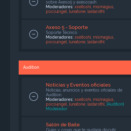
sobre Axeso5 y axesocash
Moderadores:
xseitoshi
,
mismagius
,
poco4ngel
,
lunatone
,
lastarothl
Axeso 5 - Soporte
Soporte Técnico
Moderadores:
xseitoshi
,
mismagius
,
poco4ngel
,
lunatone
,
lastarothl
Audition
Noticias y Eventos oficiales
Noticias, anuncios y eventos oficiales de
Audition.
Moderadores:
xseitoshi
,
mismagius
,
poco4ngel
,
lunatone
,
lastarothl
,
[Audition]
Moderador
Salón de Baile
Guías y cosas que te gustaría discutir