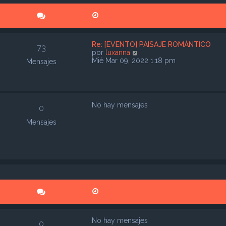
Re: [EVENTO] PAISAJE ROMÁNTICO
73
V
por
luxanna
e
Mié Mar 09, 2022 1:18 pm
Mensajes
r
ú
l
t
i
No hay mensajes
0
m
o
Mensajes
m
e
n
s
a
j
e
No hay mensajes
0