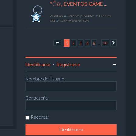
*ੈ✩₊ EVENTOS GAME MASTER ♡ྀི ₊ ── .✦ [G M ✧ E S P E C I A L E S]
»
»
Audition
Torneos y Eventos
Eventos
»
GM
Eventos online (GM)
1
…
2
3
4
5
10
Página
1
de
10
Siguiente
Identificarse
•
Registrarse
Nombre de Usuario:
Contraseña:
Recordar