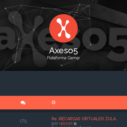
Axeso5
Plataforma Gamer
Re: ¡RECARGAS VIRTUALES! ZULA…
175
V
por
rals100