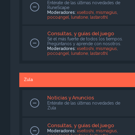
Entérate de las últimas novedades de
RuneScape
Moderadores:
xseitoshi
,
mismagius
,
poco4ngel
,
lunatone
,
lastarothl
Consultas, y guías del juego
Sé el más fuerte de todos los tiempos.
Pregúntanos y aprende con nosotros.
Moderadores:
xseitoshi
,
mismagius
,
poco4ngel
,
lunatone
,
lastarothl
Zula
Noticias y Anuncios
Entérate de las últimas novedades de
Zula
Consultas, y guías del juego
Moderadores:
xseitoshi
,
mismagius
,