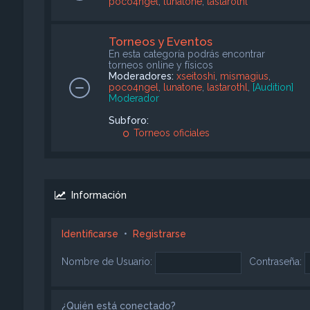
poco4ngel
,
lunatone
,
lastarothl
Torneos y Eventos
En esta categoría podrás encontrar
torneos online y físicos
Moderadores:
xseitoshi
,
mismagius
,
poco4ngel
,
lunatone
,
lastarothl
,
[Audition]
Moderador
Subforo:
Torneos oficiales
Información
Identificarse
•
Registrarse
Nombre de Usuario:
Contraseña:
¿Quién está conectado?