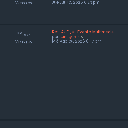
m
e
Jue Jul 30, 2026 6:23 pm
Mensajes
e
r
n
ú
s
l
a
t
j
i
e
m
Re: ｢AUD｣❉│Evento Multimedia│…
68557
o
V
por
kumigorex
m
e
Mié Ago 05, 2026 8:47 pm
Mensajes
e
r
n
ú
s
l
a
t
j
i
e
m
o
m
e
n
s
a
j
e