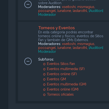
sobre Audition.
Moderadores:
xseitoshi
,
mismagius
,
poco4ngel
,
lunatone
,
lastarothl
,
[Audition]
Moderador
Torneos y Eventos
En esta categoría podrás encontrar
torneos online y físicos, eventos de Sitios
Fan y también de GMs Externos.
Moderadores:
xseitoshi
,
mismagius
,
poco4ngel
,
lunatone
,
lastarothl
,
[Audition]
Moderador
Subforos:
Eventos Sitios Fan
Eventos multimedia (SF)
Eventos online (SF)
Eventos GM
Eventos multimedia (GM)
Eventos online (GM)
Torneos oficiales