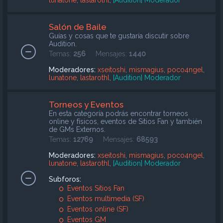
lunatone
,
lastarothl
,
[Audition] Moderador
Salón de Baile
Guías y cosas que te gustaría discutir sobre
Audition.
Temas:
256
Mensajes:
1440
Moderadores:
xseitoshi
,
mismagius
,
poco4ngel
,
lunatone
,
lastarothl
,
[Audition] Moderador
Torneos y Eventos
En esta categoría podrás encontrar torneos
online y físicos, eventos de Sitios Fan y también
de GMs Externos.
Temas:
12769
Mensajes:
68593
Moderadores:
xseitoshi
,
mismagius
,
poco4ngel
,
lunatone
,
lastarothl
,
[Audition] Moderador
Subforos:
Eventos Sitios Fan
Eventos multimedia (SF)
Eventos online (SF)
Eventos GM