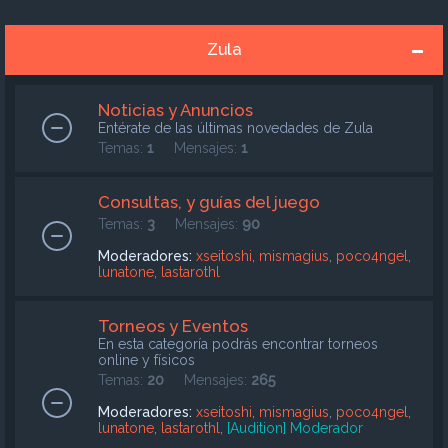
Zula
Noticias y Anuncios
Entérate de las últimas novedades de Zula
Temas:
1
Mensajes:
1
Consultas, y guías del juego
Temas:
3
Mensajes:
90
Moderadores:
xseitoshi
,
mismagius
,
poco4ngel
,
lunatone
,
lastarothl
Torneos y Eventos
En esta categoría podrás encontrar torneos
online y físicos
Temas:
20
Mensajes:
265
Moderadores:
xseitoshi
,
mismagius
,
poco4ngel
,
lunatone
,
lastarothl
,
[Audition] Moderador