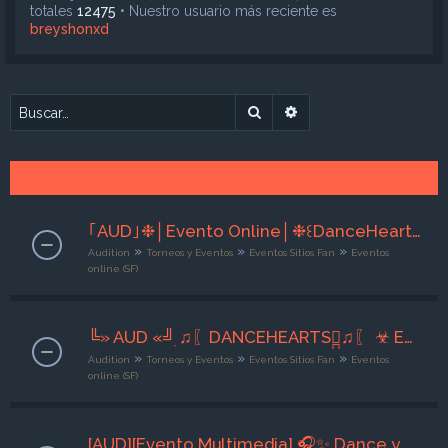
totales
12475
• Nuestro usuario más reciente es
breyshonxd
Buscar
Búsqueda avanzada
｢AUD｣❉│Evento Online│❉꒰DanceHearts꒱❉ Estrellas Sirius ❉┊◆10 de Agosto /26 ◆ | Org x Rintaro ‹3┊◆
»
»
»
Audition
Torneos y Eventos
Eventos Sitios Fan
Eventos
online (SF)
╚» AUD «╝ִ ♫〖DANCEHEARTS〗ִ♫〖 ☣︎ EVENTO ONLINE ☣︎ 〗♫〖Co - Adm. P a u l ‹3〗♫〖10/08/2026〗♫ 〖DESIRE〗
»
»
»
Audition
Torneos y Eventos
Eventos Sitios Fan
Eventos
online (SF)
[AUD][Evento Multimedia] 🎧✨ Dance y Dance ✨🎧 [05/08-07/08/2026] GM Grimm