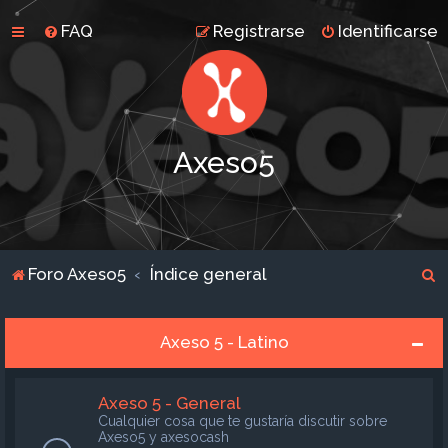
FAQ
Registrarse
Identificarse
Axeso5
B
Foro Axeso5
Índice general
u
s
Axeso 5 - Latino
c
a
Axeso 5 - General
r
Cualquier cosa que te gustaría discutir sobre
Axeso5 y axesocash