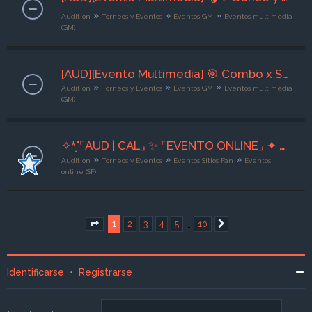
»
»
»
Audition
Torneos y Eventos
Eventos GM
Eventos multimedia
(GM)
[AUD][Evento Multimedia] 🎯 Combo x Score [05/08-07/08/2026] GM Grimm
»
»
»
Audition
Torneos y Eventos
Eventos GM
Eventos multimedia
(GM)
✧*̥˚⌜AUD | CAL⌟ ✨ ⌜EVENTO ONLINE⌟ ✦ ✨ Forever Dance ✨ ✦ ⌜7 de Agosto⌟ ✨ ⌜Org. Sheli <3⌟˚*̥✧
»
»
»
Audition
Torneos y Eventos
Eventos Sitios Fan
Eventos
online (SF)
1
…
2
3
4
5
10
Página
1
de
10
Siguiente
Identificarse
•
Registrarse