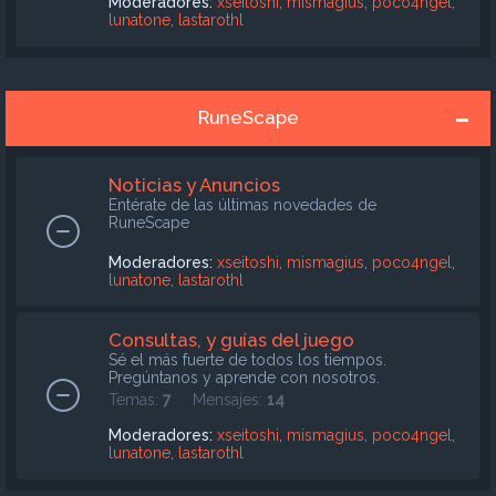
Moderadores:
xseitoshi
,
mismagius
,
poco4ngel
,
lunatone
,
lastarothl
RuneScape
Noticias y Anuncios
Entérate de las últimas novedades de
RuneScape
Moderadores:
xseitoshi
,
mismagius
,
poco4ngel
,
lunatone
,
lastarothl
Consultas, y guías del juego
Sé el más fuerte de todos los tiempos.
Pregúntanos y aprende con nosotros.
Temas:
7
Mensajes:
14
Moderadores:
xseitoshi
,
mismagius
,
poco4ngel
,
lunatone
,
lastarothl