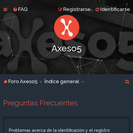
FAQ
Registrarse
Identificarse
Axeso5
B
Foro Axeso5
Índice general
u
s
Preguntas Frecuentes
c
a
r
Problemas acerca de la identificación y el registro