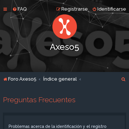
FAQ
Registrarse
Identificarse
Axeso5
B
Foro Axeso5
Índice general
u
s
Preguntas Frecuentes
c
a
r
Problemas acerca de la identificación y el registro