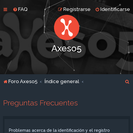
FAQ
Registrarse
Identificarse
Axeso5
B
Foro Axeso5
Índice general
u
s
Preguntas Frecuentes
c
a
r
Problemas acerca de la identificación y el registro